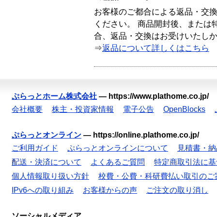
お客様のご都合による返品・交
ください。 商品開封後、または
合、返品・交換はお受けいたし
⇒
返品について詳しくはこちら
ぷらっとホーム株式会社
—
https://www.plathome.co.jp/
会社概要
株主・投資家情報
電子公告
OpenBlocks
ぷらっとオンライン
—
https://online.plathome.co.jp/
ご利用ガイド
ぷらっとオンラインについて
見積書・納
配送・決済について
よくあるご質問
特定商取引法に基
個人情報取り扱い方針
校費・公費・科研費払い取引のご
IPv6への取り組み
お客様からの声
ご注文の取り消し
ソーシャルメディア