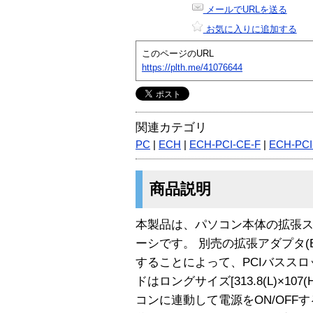
メールでURLを送る
お気に入りに追加する
このページのURL
https://plth.me/41076644
関連カテゴリ
PC
|
ECH
|
ECH-PCI-CE-F
|
ECH-PCI
商品説明
本製品は、パソコン本体の拡張
ーシです。 別売の拡張アダプタ(EAD
することによって、PCIバスス
ドはロングサイズ[313.8(L)×10
コンに連動して電源をON/OFF