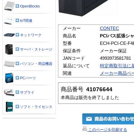
OpenBlocks
IoT関連
メーカー
CONTEC
ネットワーク
商品名
PCIバス拡張シャー
型番
ECH-PCI-CE-F4
サーバ・ストレージ
保証条件
メーカー保証
JANコード
4993973581781
パソコン・周辺機器
返品について
特定商取引法に
関連
メーカー商品ペ
PCパーツ
商品番号
41076644
サプライ
本商品は販売を終了しました
ソフト・ライセンス
このページを印刷する