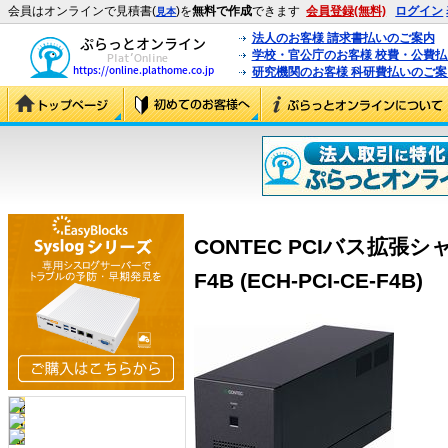
会員はオンラインで見積書(
)を
無料で作成
できます
会員登録(無料)
ログイン
見本
法人のお客様 請求書払いのご案内
学校・官公庁のお客様 校費・公費
研究機関のお客様 科研費払いのご案
CONTEC PCIバス拡張シャ
F4B (ECH-PCI-CE-F4B)