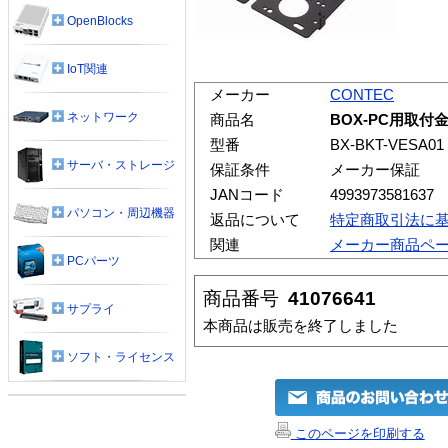
OpenBlocks
IoT関連
メーカー
CONTEC
ネットワーク
商品名
BOX-PC用取付金具
型番
BX-BKT-VESA01
サーバ・ストレージ
保証条件
メーカー保証
JANコード
4993973581637
パソコン・周辺機器
返品について
特定商取引法に
関連
メーカー商品ペ
PCパーツ
商品番号
41076641
サプライ
本商品は販売を終了しました
ソフト・ライセンス
このページを印刷する