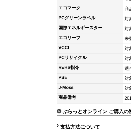
エコマーク
商
PCグリーンラベル
対
国際エネルギースター
対
エコリーフ
未
VCCI
対
PCリサイクル
対
RoHS指令
適
PSE
対
J-Moss
対
商品備考
20
ぷらっとオンライン ご購入の
支払方法について