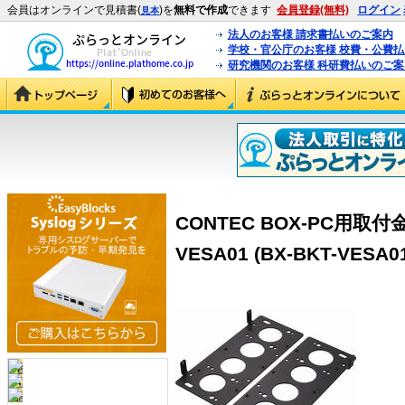
会員はオンラインで見積書(
)を
無料で作成
できます
会員登録(無料)
ログイン
見本
法人のお客様 請求書払いのご案内
学校・官公庁のお客様 校費・公費
研究機関のお客様 科研費払いのご案
CONTEC BOX-PC用取付金
VESA01 (BX-BKT-VESA0