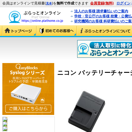
会員はオンラインで見積書(
)を
無料で作成
できます
会員登録(無料)
ログイン
見本
法人のお客様 請求書払いのご案内
学校・官公庁のお客様 校費・公費
研究機関のお客様 科研費払いのご案
ニコン バッテリーチャージャー