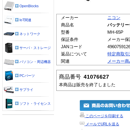
OpenBlocks
メーカー
ニコン
IoT関連
商品名
バッテリーチ
型番
MH-65P
ネットワーク
保証条件
メーカー保
JANコード
496075912
サーバ・ストレージ
返品について
特定商取引
関連
メーカー商
パソコン・周辺機器
商品番号
41076627
PCパーツ
本商品は販売を終了しました
サプライ
ソフト・ライセンス
このページを印刷する
メールでURLを送る