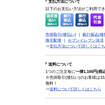
支払方法について
以下のお支払い方法がご利用で
売掛取引(後払い)
｜
銀行振込(後
換宅配便
｜
セブンイレブン決済
⇒
支払方法について詳しくはこ
送料について
1つのご注文毎に
一律1,100円(税
※売掛取引(後払い)のお客様は33
無料！
⇒
送料について詳しくはこちら