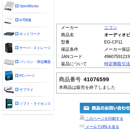
OpenBlocks
IoT関連
メーカー
ニコン
ネットワーク
商品名
オーディオビデ
型番
EG-CP11
サーバ・ストレージ
保証条件
メーカー保
JANコード
49607591219
パソコン・周辺機器
返品について
特定商取引
PCパーツ
商品番号
41076599
本商品は販売を終了しました
サプライ
ソフト・ライセンス
このページを印刷する
メールでURLを送る