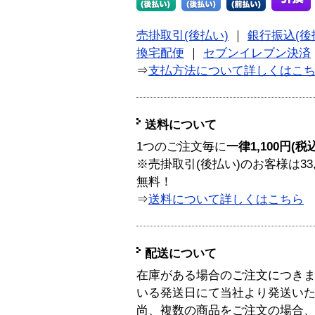
売掛取引(後払い)
｜
銀行振込(後
換宅配便
｜
セブンイレブン決済
⇒
支払方法について詳しくはこ
送料について
1つのご注文毎に
一律1,100円(税
※売掛取引(後払い)のお客様は33
無料！
⇒
送料について詳しくはこちら
配送について
在庫がある場合のご注文につき
いる発送日にて当社より発送い
尚、複数の商品をご注文の場合