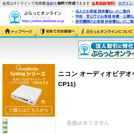
会員はオンラインで見積書(
)を
無料で作成
できます
会員登録(無料)
ログイン
見本
法人のお客様 請求書払いのご案内
学校・官公庁のお客様 校費・公費
研究機関のお客様 科研費払いのご案
ニコン オーディオビデオケーブ
CP11)