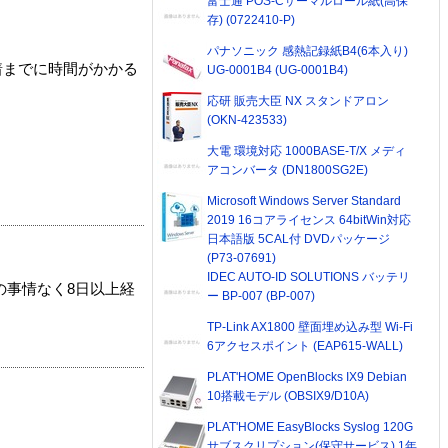
富士通 POS-Cサーマルロール紙(高保
存) (0722410-P)
パナソニック 感熱記録紙B4(6本入り)
着までに時間がかかる
UG-0001B4 (UG-0001B4)
応研 販売大臣 NX スタンドアロン
(OKN-423533)
大電 環境対応 1000BASE-T/X メディ
アコンバータ (DN1800SG2E)
Microsoft Windows Server Standard
2019 16コアライセンス 64bitWin対応
日本語版 5CAL付 DVDパッケージ
(P73-07691)
IDEC AUTO-ID SOLUTIONS バッテリ
の事情なく8日以上経
ー BP-007 (BP-007)
TP-Link AX1800 壁面埋め込み型 Wi-Fi
6アクセスポイント (EAP615-WALL)
PLAT'HOME OpenBlocks IX9 Debian
10搭載モデル (OBSIX9/D10A)
PLAT'HOME EasyBlocks Syslog 120G
サブスクリプション(保守サービス) 1年