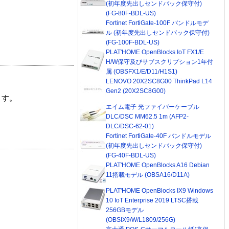
(初年度先出しセンドバック保守付)
(FG-80F-BDL-US)
Fortinet FortiGate-100F バンドルモデ
ル (初年度先出しセンドバック保守付)
(FG-100F-BDL-US)
PLAT'HOME OpenBlocks IoT FX1/E
H/W保守及びサブスクリプション1年付
属 (OBSFX1/E/D11/H1S1)
LENOVO 20X2SC8G00 ThinkPad L14
Gen2 (20X2SC8G00)
ます。
エイム電子 光ファイバーケーブル
DLC/DSC MM62.5 1m (AFP2-
DLC/DSC-62-01)
Fortinet FortiGate-40F バンドルモデル
(初年度先出しセンドバック保守付)
(FG-40F-BDL-US)
PLAT'HOME OpenBlocks A16 Debian
11搭載モデル (OBSA16/D11A)
PLAT'HOME OpenBlocks IX9 Windows
10 IoT Enterprise 2019 LTSC搭載
256GBモデル
(OBSIX9/W/L1809/256G)