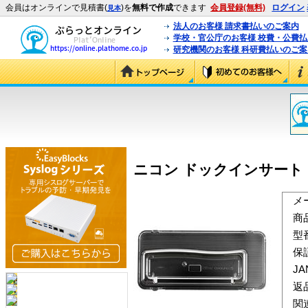
会員はオンラインで見積書(
)を
無料で作成
できます
会員登録(無料)
ログイン
見本
法人のお客様 請求書払いのご案内
学校・官公庁のお客様 校費・公費
研究機関のお客様 科研費払いのご案
ニコン ドックインサート PV-
メ
商
型
保
J
返
関