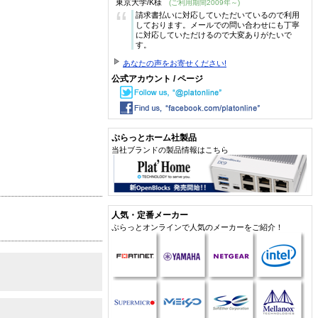
東京大学/K様
(ご利用期間2009年～)
“
請求書払いに対応していただいているので利用
しております。メールでの問い合わせにも丁寧
に対応していただけるので大変ありがたいで
す。
あなたの声をお寄せください!
公式アカウント / ページ
ぷらっとホーム社製品
当社ブランドの製品情報はこちら
人気・定番メーカー
ぷらっとオンラインで人気のメーカーをご紹介！