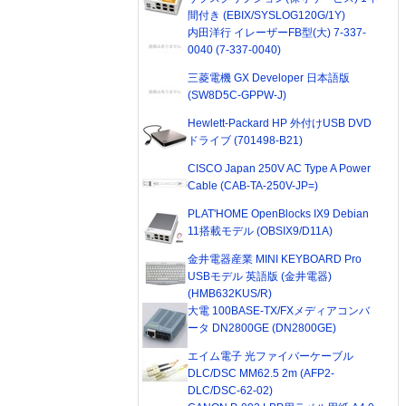
間付き (EBIX/SYSLOG120G/1Y)
内田洋行 イレーザーFB型(大) 7-337-
0040 (7-337-0040)
三菱電機 GX Developer 日本語版
(SW8D5C-GPPW-J)
Hewlett-Packard HP 外付けUSB DVD
ドライブ (701498-B21)
CISCO Japan 250V AC Type A Power
Cable (CAB-TA-250V-JP=)
PLAT'HOME OpenBlocks IX9 Debian
11搭載モデル (OBSIX9/D11A)
金井電器産業 MINI KEYBOARD Pro
USBモデル 英語版 (金井電器)
(HMB632KUS/R)
大電 100BASE-TX/FXメディアコンバ
ータ DN2800GE (DN2800GE)
エイム電子 光ファイバーケーブル
DLC/DSC MM62.5 2m (AFP2-
DLC/DSC-62-02)