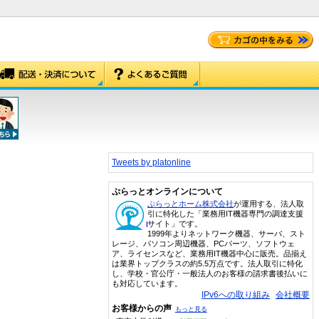
Tweets by platonline
ぷらっとオンラインについて
ぷらっとホーム株式会社
が運用する、法人取
引に特化した「業務用IT機器専門の調達支援
サイト」です。
1999年よりネットワーク機器、サーバ、スト
レージ、パソコン周辺機器、PCパーツ、ソフトウェ
ア、ライセンスなど、業務用IT機器中心に販売。品揃え
は業界トップクラスの約5.5万点です。法人取引に特化
し、学校・官公庁・一般法人のお客様の請求書後払いに
も対応しています。
IPv6への取り組み
会社概要
お客様からの声
もっと見る