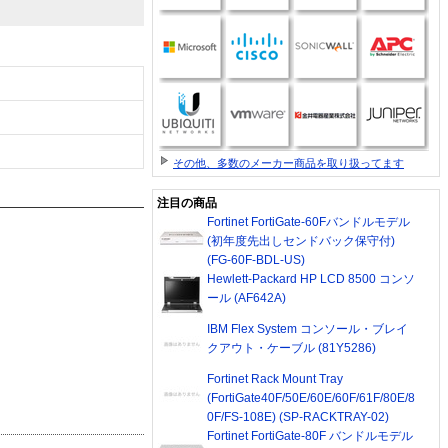
その他、多数のメーカー商品を取り扱ってます
注目の商品
Fortinet FortiGate-60Fバンドルモデル
(初年度先出しセンドバック保守付)
(FG-60F-BDL-US)
Hewlett-Packard HP LCD 8500 コンソ
ール (AF642A)
IBM Flex System コンソール・ブレイ
クアウト・ケーブル (81Y5286)
Fortinet Rack Mount Tray
(FortiGate40F/50E/60E/60F/61F/80E/8
0F/FS-108E) (SP-RACKTRAY-02)
Fortinet FortiGate-80F バンドルモデル