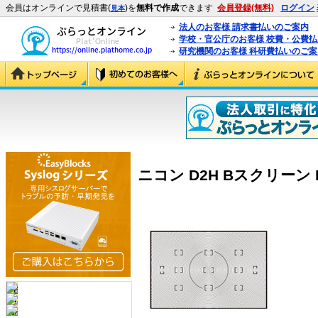
会員はオンラインで見積書(
)を
無料で作成
できます
会員登録(無料)
ログイン
見本
法人のお客様 請求書払いのご案内
学校・官公庁のお客様 校費・公費
研究機関のお客様 科研費払いのご案
ニコン D2H Bスクリーン D2