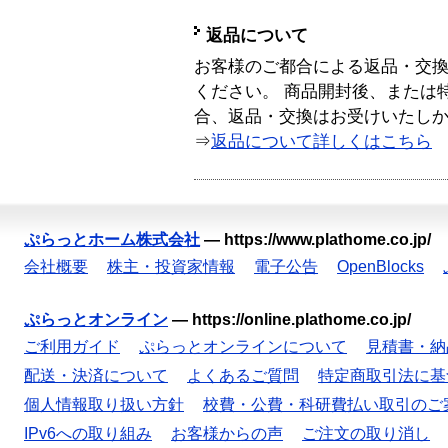
返品について
お客様のご都合による返品・交
ください。 商品開封後、または
合、返品・交換はお受けいたし
⇒
返品について詳しくはこちら
ぷらっとホーム株式会社
—
https://www.plathome.co.jp/
会社概要
株主・投資家情報
電子公告
OpenBlocks
ぷらっとオンライン
—
https://online.plathome.co.jp/
ご利用ガイド
ぷらっとオンラインについて
見積書・納
配送・決済について
よくあるご質問
特定商取引法に基
個人情報取り扱い方針
校費・公費・科研費払い取引のご
IPv6への取り組み
お客様からの声
ご注文の取り消し