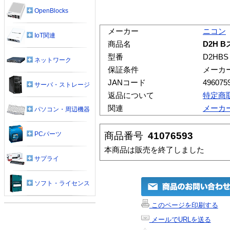
OpenBlocks
メーカー
ニコン
IoT関連
商品名
D2H 
型番
D2HBS
ネットワーク
保証条件
メーカ
JANコード
496075
サーバ・ストレージ
返品について
特定商
関連
メーカ
パソコン・周辺機器
商品番号
41076593
PCパーツ
本商品は販売を終了しました
サプライ
ソフト・ライセンス
このページを印刷する
メールでURLを送る