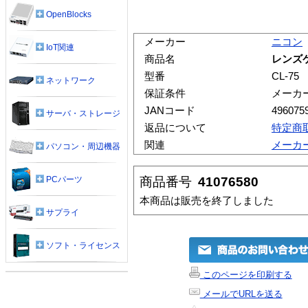
OpenBlocks
メーカー
ニコン
IoT関連
商品名
レンズケ
型番
CL-75
ネットワーク
保証条件
メーカ
JANコード
496075
サーバ・ストレージ
返品について
特定商
関連
メーカ
パソコン・周辺機器
商品番号
41076580
PCパーツ
本商品は販売を終了しました
サプライ
ソフト・ライセンス
このページを印刷する
メールでURLを送る