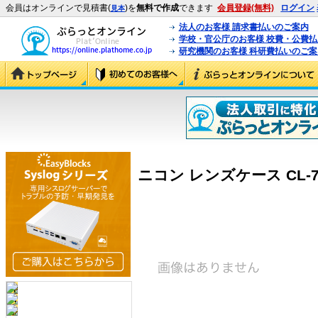
会員はオンラインで見積書(
)を
無料で作成
できます
会員登録(無料)
ログイン
見本
法人のお客様 請求書払いのご案内
学校・官公庁のお客様 校費・公費
研究機関のお客様 科研費払いのご案
ニコン レンズケース CL-75 