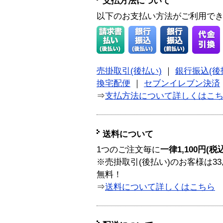
支払方法について
以下のお支払い方法がご利用で
売掛取引(後払い)
｜
銀行振込(後
換宅配便
｜
セブンイレブン決済
⇒
支払方法について詳しくはこ
送料について
1つのご注文毎に
一律1,100円(税
※売掛取引(後払い)のお客様は33
無料！
⇒
送料について詳しくはこちら