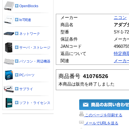
OpenBlocks
メーカー
ニコン
IoT関連
商品名
アダプタ
型番
SY-1-72
ネットワーク
保証条件
メーカ
JANコード
496075
サーバ・ストレージ
返品について
特定商
関連
メーカ
パソコン・周辺機器
商品番号
41076526
PCパーツ
本商品は販売を終了しました
サプライ
ソフト・ライセンス
このページを印刷する
メールでURLを送る