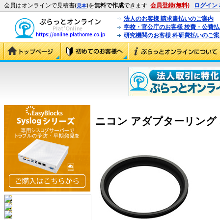
会員はオンラインで見積書(
)を
無料で作成
できます
会員登録(無料)
ログイン
見本
法人のお客様 請求書払いのご案内
学校・官公庁のお客様 校費・公費
研究機関のお客様 科研費払いのご案
ニコン アダプターリング SY-1