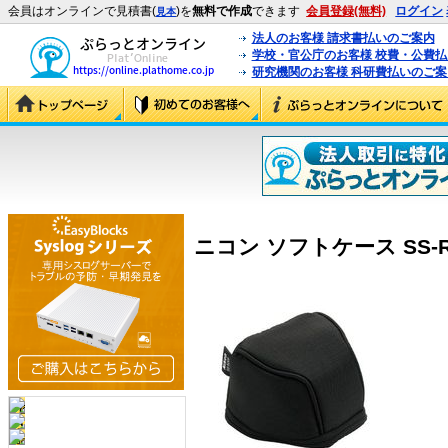
会員はオンラインで見積書(
)を
無料で作成
できます
会員登録(無料)
ログイン
見本
法人のお客様 請求書払いのご案内
学校・官公庁のお客様 校費・公費
研究機関のお客様 科研費払いのご案
ニコン ソフトケース SS-R20