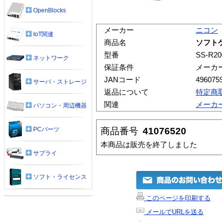
OpenBlocks
メーカー
ニコン
IoT関連
商品名
ソフトケ
型番
SS-R20
ネットワーク
保証条件
メーカ
JANコード
496075
サーバ・ストレージ
返品について
特定商
関連
メーカ
パソコン・周辺機器
商品番号
41076520
PCパーツ
本商品は販売を終了しました
サプライ
ソフト・ライセンス
このページを印刷する
メールでURLを送る