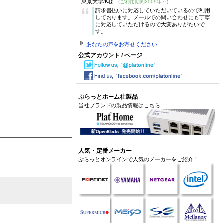
東京大学/K様
(ご利用期間2009年～)
“
請求書払いに対応していただいているので利用
しております。メールでの問い合わせにも丁寧
に対応していただけるので大変ありがたいで
す。
あなたの声をお寄せください!
公式アカウント / ページ
ぷらっとホーム社製品
当社ブランドの製品情報はこちら
人気・定番メーカー
ぷらっとオンラインで人気のメーカーをご紹介！