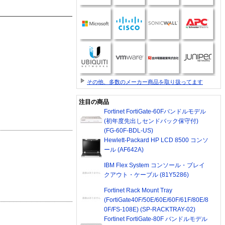
その他、多数のメーカー商品を取り扱ってます
注目の商品
Fortinet FortiGate-60Fバンドルモデル
(初年度先出しセンドバック保守付)
(FG-60F-BDL-US)
Hewlett-Packard HP LCD 8500 コンソ
ール (AF642A)
IBM Flex System コンソール・ブレイ
クアウト・ケーブル (81Y5286)
Fortinet Rack Mount Tray
(FortiGate40F/50E/60E/60F/61F/80E/8
0F/FS-108E) (SP-RACKTRAY-02)
Fortinet FortiGate-80F バンドルモデル