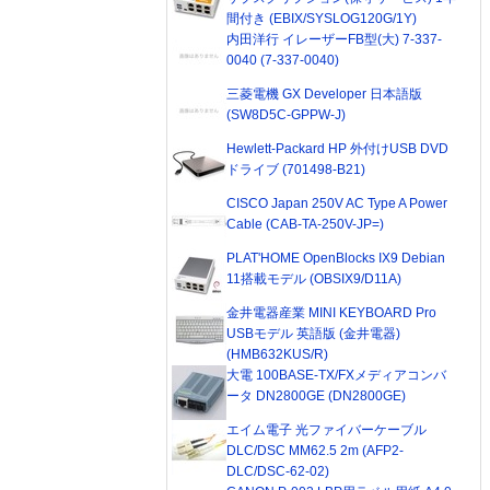
間付き (EBIX/SYSLOG120G/1Y)
内田洋行 イレーザーFB型(大) 7-337-
0040 (7-337-0040)
三菱電機 GX Developer 日本語版
(SW8D5C-GPPW-J)
Hewlett-Packard HP 外付けUSB DVD
ドライブ (701498-B21)
CISCO Japan 250V AC Type A Power
Cable (CAB-TA-250V-JP=)
PLAT'HOME OpenBlocks IX9 Debian
11搭載モデル (OBSIX9/D11A)
金井電器産業 MINI KEYBOARD Pro
USBモデル 英語版 (金井電器)
(HMB632KUS/R)
大電 100BASE-TX/FXメディアコンバ
ータ DN2800GE (DN2800GE)
エイム電子 光ファイバーケーブル
DLC/DSC MM62.5 2m (AFP2-
DLC/DSC-62-02)