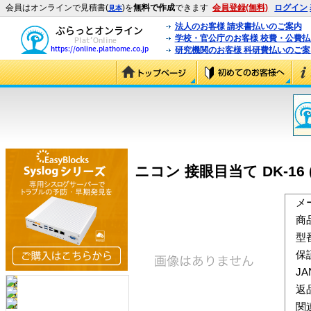
会員はオンラインで見積書(
)を
無料で作成
できます
会員登録(無料)
ログイン
見本
法人のお客様 請求書払いのご案内
学校・官公庁のお客様 校費・公費
研究機関のお客様 科研費払いのご案
ニコン 接眼目当て DK-16 (
メ
商
型
保
J
返
関