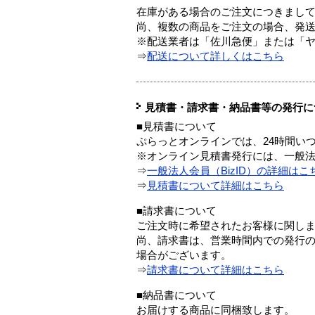
在庫がある場合のご注文につきまし
尚、複数の商品をご注文の場合、発
※配送業者は「佐川急便」または「
⇒
配送について詳しくはこちら
見積書・請求書・納品書等の発行に
■見積書について
ぷらっとオンラインでは、24時間い
※オンライン見積書発行には、一般法人
⇒
一般法人会員（BizID）の詳細はこ
⇒
見積書について詳細はこちら
■請求書について
ご注文時に希望されたお客様に関し
尚、請求書は、営業時間内での発行
場合がございます。
⇒
請求書について詳細はこちら
■納品書について
お届けする商品に同梱致します。