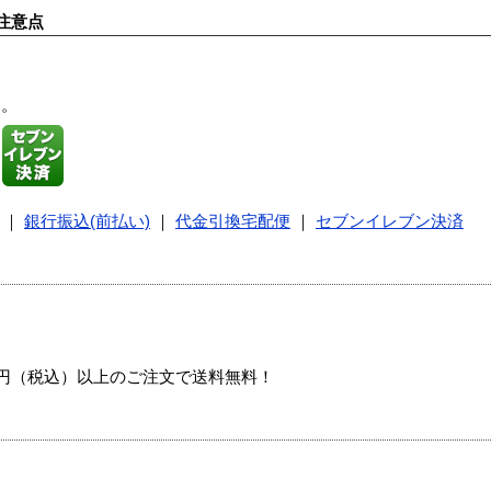
注意点
す。
｜
銀行振込(前払い)
｜
代金引換宅配便
｜
セブンイレブン決済
00円（税込）以上のご注文で送料無料！