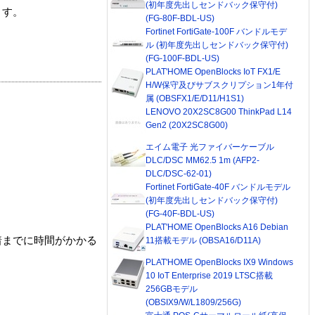
(初年度先出しセンドバック保守付)
ます。
(FG-80F-BDL-US)
Fortinet FortiGate-100F バンドルモデ
ル (初年度先出しセンドバック保守付)
(FG-100F-BDL-US)
PLAT'HOME OpenBlocks IoT FX1/E
H/W保守及びサブスクリプション1年付
属 (OBSFX1/E/D11/H1S1)
LENOVO 20X2SC8G00 ThinkPad L14
Gen2 (20X2SC8G00)
エイム電子 光ファイバーケーブル
DLC/DSC MM62.5 1m (AFP2-
DLC/DSC-62-01)
Fortinet FortiGate-40F バンドルモデル
(初年度先出しセンドバック保守付)
(FG-40F-BDL-US)
PLAT'HOME OpenBlocks A16 Debian
着までに時間がかかる
11搭載モデル (OBSA16/D11A)
PLAT'HOME OpenBlocks IX9 Windows
10 IoT Enterprise 2019 LTSC搭載
256GBモデル
(OBSIX9/W/L1809/256G)