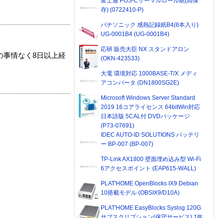
富士通 POS-Cサーマルロール紙(高保
存) (0722410-P)
パナソニック 感熱記録紙B4(6本入り)
UG-0001B4 (UG-0001B4)
応研 販売大臣 NX スタンドアロン
の事情なく8日以上経
(OKN-423533)
大電 環境対応 1000BASE-T/X メディ
アコンバータ (DN1800SG2E)
Microsoft Windows Server Standard
2019 16コアライセンス 64bitWin対応
日本語版 5CAL付 DVDパッケージ
(P73-07691)
IDEC AUTO-ID SOLUTIONS バッテリ
ー BP-007 (BP-007)
TP-Link AX1800 壁面埋め込み型 Wi-Fi
6アクセスポイント (EAP615-WALL)
PLAT'HOME OpenBlocks IX9 Debian
10搭載モデル (OBSIX9/D10A)
PLAT'HOME EasyBlocks Syslog 120G
サブスクリプション(保守サービス) 1年