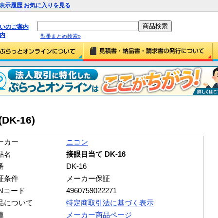
表示履歴
お気に入りを見る
払いのご案内
内
型番まとめ検索»
DK-16)
ーカー
ニコン
品名
接眼目当て DK-16
番
DK-16
証条件
メーカー保証
ANコード
4960759022271
品について
特定商取引法に基づく表示
連
メーカー商品ページ