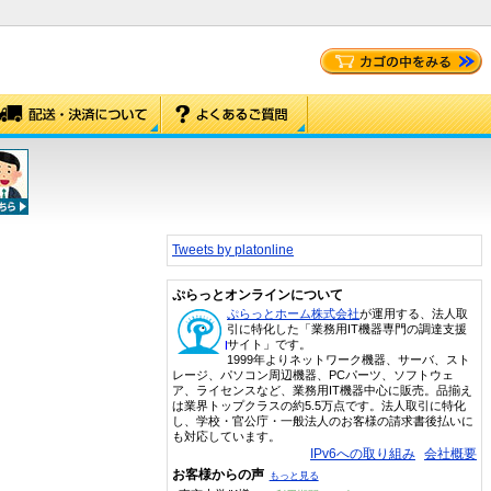
Tweets by platonline
ぷらっとオンラインについて
ぷらっとホーム株式会社
が運用する、法人取
引に特化した「業務用IT機器専門の調達支援
サイト」です。
1999年よりネットワーク機器、サーバ、スト
レージ、パソコン周辺機器、PCパーツ、ソフトウェ
ア、ライセンスなど、業務用IT機器中心に販売。品揃え
は業界トップクラスの約5.5万点です。法人取引に特化
し、学校・官公庁・一般法人のお客様の請求書後払いに
も対応しています。
IPv6への取り組み
会社概要
お客様からの声
もっと見る