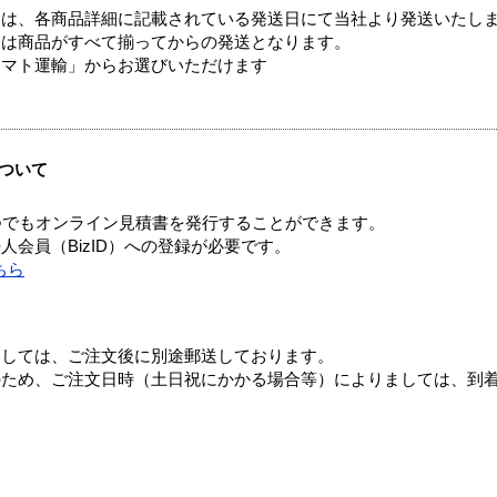
ては、各商品詳細に記載されている発送日にて当社より発送いたし
送は商品がすべて揃ってからの発送となります。
ヤマト運輸」からお選びいただけます
ついて
つでもオンライン見積書を発行することができます。
会員（BizID）への登録が必要です。
ちら
ましては、ご注文後に別途郵送しております。
のため、ご注文日時（土日祝にかかる場合等）によりましては、到