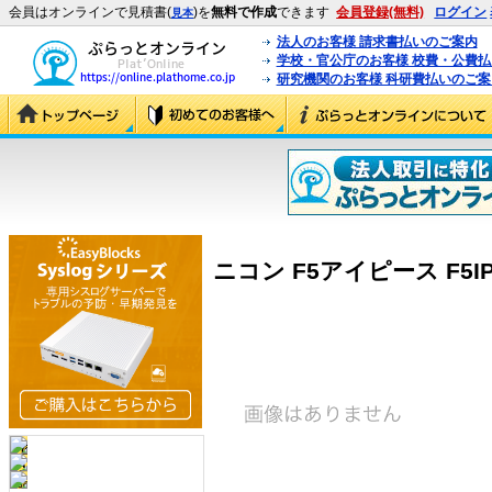
会員はオンラインで見積書(
)を
無料で作成
できます
会員登録(無料)
ログイン
見本
法人のお客様 請求書払いのご案内
学校・官公庁のお客様 校費・公費
研究機関のお客様 科研費払いのご案
ニコン F5アイピース F5IP (