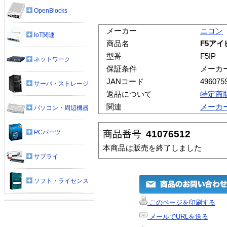
OpenBlocks
メーカー
ニコン
IoT関連
商品名
F5アイピ
型番
F5IP
ネットワーク
保証条件
メーカ
JANコード
496075
サーバ・ストレージ
返品について
特定商
関連
メーカ
パソコン・周辺機器
商品番号
41076512
PCパーツ
本商品は販売を終了しました
サプライ
ソフト・ライセンス
このページを印刷する
メールでURLを送る