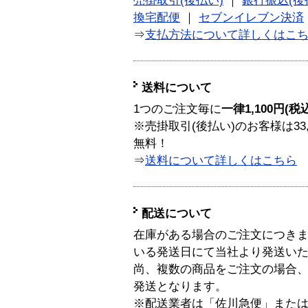
売掛取引(後払い)
｜
銀行振込(後
換宅配便
｜
セブンイレブン決済
⇒
支払方法について詳しくはこ
送料について
1つのご注文毎に
一律1,100円(税
※売掛取引(後払い)のお客様は33
無料！
⇒
送料について詳しくはこちら
配送について
在庫がある場合のご注文につき
いる発送日にて当社より発送い
尚、複数の商品をご注文の場合
発送となります。
※配送業者は「佐川急便」また