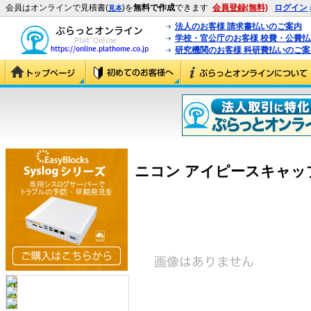
会員はオンラインで見積書(
)を
無料で作成
できます
会員登録(無料)
ログイン
見本
法人のお客様 請求書払いのご案内
学校・官公庁のお客様 校費・公費
研究機関のお客様 科研費払いのご案
ニコン アイピースキャップ DK