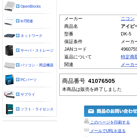
OpenBlocks
メーカー
ニコン
IoT関連
商品名
アイピー
型番
DK-5
ネットワーク
保証条件
メーカ
JANコード
496075
サーバ・ストレージ
返品について
特定商
関連
メーカ
パソコン・周辺機器
商品番号
41076505
PCパーツ
本商品は販売を終了しました
サプライ
ソフト・ライセンス
このページを印刷する
メールでURLを送る