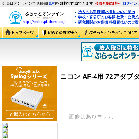
会員はオンラインで見積書(
)を
無料で作成
できます
会員登録(無料)
ログイン
見本
法人のお客様 請求書払いのご案内
学校・官公庁のお客様 校費・公費
研究機関のお客様 科研費払いのご案
ニコン AF-4用 72アダプター 