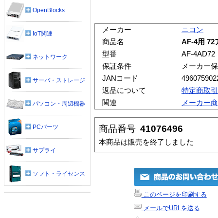
OpenBlocks
メーカー
ニコン
IoT関連
商品名
AF-4用 7
型番
AF-4AD72
ネットワーク
保証条件
メーカー保
JANコード
496075902
サーバ・ストレージ
返品について
特定商取引
関連
メーカー商
パソコン・周辺機器
商品番号
41076496
PCパーツ
本商品は販売を終了しました
サプライ
ソフト・ライセンス
このページを印刷する
メールでURLを送る