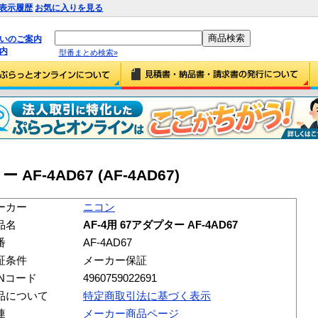
表示履歴
お気に入りを見る
払いのご案内
内
型番まとめ検索»
AF-4AD67 (AF-4AD67)
ーカー
ニコン
品名
AF-4用 67アダプター AF-4AD67
番
AF-4AD67
証条件
メーカー保証
ANコード
4960759022691
品について
特定商取引法に基づく表示
連
メーカー商品ページ