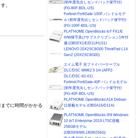
(初年度先出しセンドバック保守付)
ます。
(FG-80F-BDL-US)
Fortinet FortiGate-100F バンドルモデ
ル (初年度先出しセンドバック保守付)
(FG-100F-BDL-US)
PLAT'HOME OpenBlocks IoT FX1/E
H/W保守及びサブスクリプション1年付
属 (OBSFX1/E/D11/H1S1)
LENOVO 20X2SC8G00 ThinkPad L14
Gen2 (20X2SC8G00)
エイム電子 光ファイバーケーブル
DLC/DSC MM62.5 1m (AFP2-
DLC/DSC-62-01)
Fortinet FortiGate-40F バンドルモデル
(初年度先出しセンドバック保守付)
(FG-40F-BDL-US)
PLAT'HOME OpenBlocks A16 Debian
着までに時間がかかる
11搭載モデル (OBSA16/D11A)
PLAT'HOME OpenBlocks IX9 Windows
10 IoT Enterprise 2019 LTSC搭載
256GBモデル
(OBSIX9/W/L1809/256G)