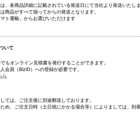
ては、各商品詳細に記載されている発送日にて当社より発送いたし
送は商品がすべて揃ってからの発送となります。
ヤマト運輸」からお選びいただけます
ついて
つでもオンライン見積書を発行することができます。
会員（BizID）への登録が必要です。
ちら
ましては、ご注文後に別途郵送しております。
のため、ご注文日時（土日祝にかかる場合等）によりましては、到