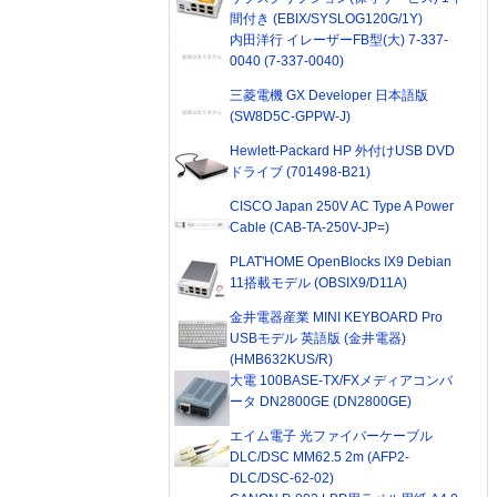
間付き (EBIX/SYSLOG120G/1Y)
内田洋行 イレーザーFB型(大) 7-337-
0040 (7-337-0040)
三菱電機 GX Developer 日本語版
(SW8D5C-GPPW-J)
Hewlett-Packard HP 外付けUSB DVD
ドライブ (701498-B21)
CISCO Japan 250V AC Type A Power
Cable (CAB-TA-250V-JP=)
PLAT'HOME OpenBlocks IX9 Debian
11搭載モデル (OBSIX9/D11A)
金井電器産業 MINI KEYBOARD Pro
USBモデル 英語版 (金井電器)
(HMB632KUS/R)
大電 100BASE-TX/FXメディアコンバ
ータ DN2800GE (DN2800GE)
エイム電子 光ファイバーケーブル
DLC/DSC MM62.5 2m (AFP2-
DLC/DSC-62-02)