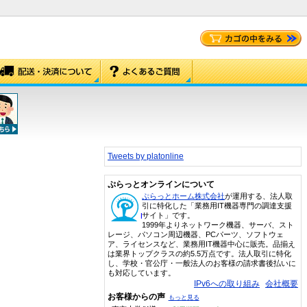
Tweets by platonline
ぷらっとオンラインについて
ぷらっとホーム株式会社
が運用する、法人取
引に特化した「業務用IT機器専門の調達支援
サイト」です。
1999年よりネットワーク機器、サーバ、スト
レージ、パソコン周辺機器、PCパーツ、ソフトウェ
ア、ライセンスなど、業務用IT機器中心に販売。品揃え
は業界トップクラスの約5.5万点です。法人取引に特化
し、学校・官公庁・一般法人のお客様の請求書後払いに
も対応しています。
IPv6への取り組み
会社概要
お客様からの声
もっと見る