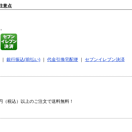
注意点
す。
｜
銀行振込(前払い)
｜
代金引換宅配便
｜
セブンイレブン決済
00円（税込）以上のご注文で送料無料！