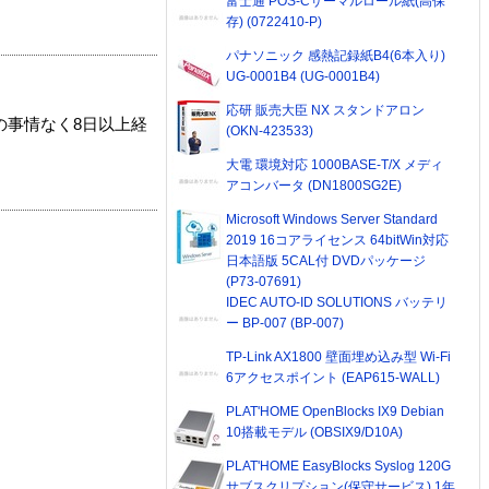
富士通 POS-Cサーマルロール紙(高保
存) (0722410-P)
パナソニック 感熱記録紙B4(6本入り)
UG-0001B4 (UG-0001B4)
応研 販売大臣 NX スタンドアロン
の事情なく8日以上経
(OKN-423533)
大電 環境対応 1000BASE-T/X メディ
アコンバータ (DN1800SG2E)
Microsoft Windows Server Standard
2019 16コアライセンス 64bitWin対応
日本語版 5CAL付 DVDパッケージ
(P73-07691)
IDEC AUTO-ID SOLUTIONS バッテリ
ー BP-007 (BP-007)
TP-Link AX1800 壁面埋め込み型 Wi-Fi
6アクセスポイント (EAP615-WALL)
PLAT'HOME OpenBlocks IX9 Debian
10搭載モデル (OBSIX9/D10A)
PLAT'HOME EasyBlocks Syslog 120G
サブスクリプション(保守サービス) 1年