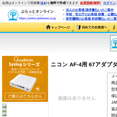
会員はオンラインで見積書(
)を
無料で作成
できます
会員登録(無料)
ログイン
見本
法人のお客様 請求書払いのご案内
学校・官公庁のお客様 校費・公費
研究機関のお客様 科研費払いのご案
ニコン AF-4用 67アダプター 
メ
商
型
保
J
返
関