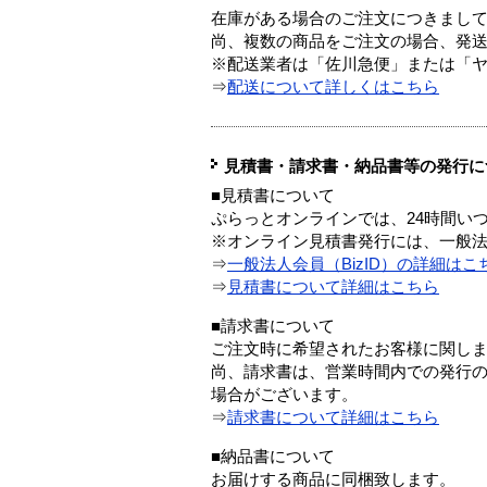
在庫がある場合のご注文につきまし
尚、複数の商品をご注文の場合、発
※配送業者は「佐川急便」または「
⇒
配送について詳しくはこちら
見積書・請求書・納品書等の発行に
■見積書について
ぷらっとオンラインでは、24時間い
※オンライン見積書発行には、一般法人
⇒
一般法人会員（BizID）の詳細はこ
⇒
見積書について詳細はこちら
■請求書について
ご注文時に希望されたお客様に関し
尚、請求書は、営業時間内での発行
場合がございます。
⇒
請求書について詳細はこちら
■納品書について
お届けする商品に同梱致します。