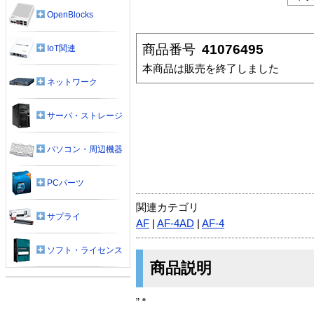
OpenBlocks
商品番号
41076495
IoT関連
本商品は販売を終了しました
ネットワーク
サーバ・ストレージ
パソコン・周辺機器
PCパーツ
関連カテゴリ
サプライ
AF
|
AF-4AD
|
AF-4
ソフト・ライセンス
商品説明
” “