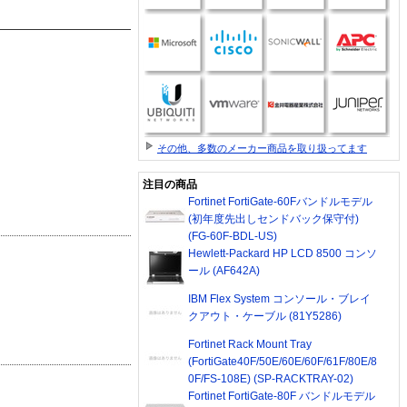
その他、多数のメーカー商品を取り扱ってます
注目の商品
Fortinet FortiGate-60Fバンドルモデル
(初年度先出しセンドバック保守付)
(FG-60F-BDL-US)
Hewlett-Packard HP LCD 8500 コンソ
ール (AF642A)
IBM Flex System コンソール・ブレイ
クアウト・ケーブル (81Y5286)
Fortinet Rack Mount Tray
(FortiGate40F/50E/60E/60F/61F/80E/8
0F/FS-108E) (SP-RACKTRAY-02)
Fortinet FortiGate-80F バンドルモデル