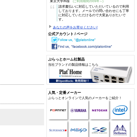
東京大学/K様
(ご利用期間2009年～)
“
請求書払いに対応していただいているので利用
しております。メールでの問い合わせにも丁寧
に対応していただけるので大変ありがたいで
す。
あなたの声をお寄せください!
公式アカウント / ページ
ぷらっとホーム社製品
当社ブランドの製品情報はこちら
人気・定番メーカー
ぷらっとオンラインで人気のメーカーをご紹介！