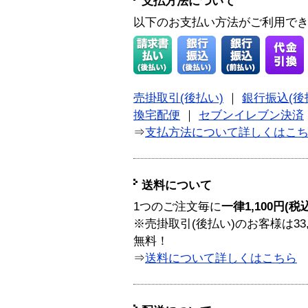
支払方法について
以下のお支払い方法がご利用で
売掛取引(後払い)
｜
銀行振込(後
換宅配便
｜
セブンイレブン決済
⇒
支払方法について詳しくはこ
送料について
1つのご注文毎に
一律1,100円(税
※売掛取引(後払い)のお客様は33
無料！
⇒
送料について詳しくはこちら