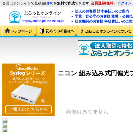
会員はオンラインで見積書(
)を
無料で作成
できます
会員登録(無料)
ログイン
見本
法人のお客様 請求書払いのご案内
学校・官公庁のお客様 校費・公費
研究機関のお客様 科研費払いのご案
ニコン 組み込み式円偏光フィル