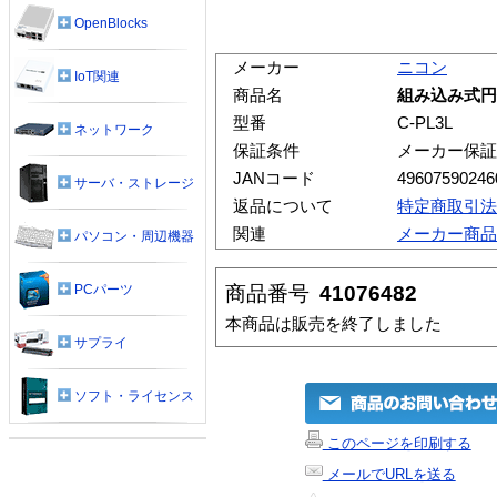
OpenBlocks
メーカー
ニコン
IoT関連
商品名
組み込み式円偏
型番
C-PL3L
ネットワーク
保証条件
メーカー保証
JANコード
49607590246
サーバ・ストレージ
返品について
特定商取引法
関連
メーカー商品
パソコン・周辺機器
商品番号
41076482
PCパーツ
本商品は販売を終了しました
サプライ
ソフト・ライセンス
このページを印刷する
メールでURLを送る