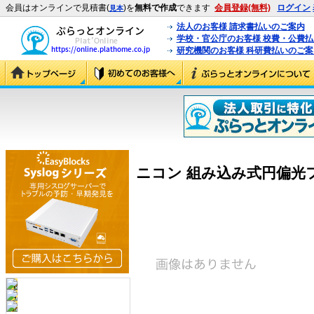
会員はオンラインで見積書(
)を
無料で作成
できます
会員登録(無料)
ログイン
見本
法人のお客様 請求書払いのご案内
学校・官公庁のお客様 校費・公費
研究機関のお客様 科研費払いのご案
ニコン 組み込み式円偏光フィル