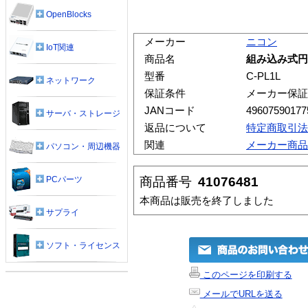
OpenBlocks
メーカー
ニコン
IoT関連
商品名
組み込み式円偏
型番
C-PL1L
ネットワーク
保証条件
メーカー保証
JANコード
49607590177
サーバ・ストレージ
返品について
特定商取引法
関連
メーカー商品
パソコン・周辺機器
商品番号
41076481
PCパーツ
本商品は販売を終了しました
サプライ
ソフト・ライセンス
このページを印刷する
メールでURLを送る