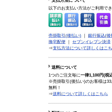
支払方法について
以下のお支払い方法がご利用で
売掛取引(後払い)
｜
銀行振込(後
換宅配便
｜
セブンイレブン決済
⇒
支払方法について詳しくはこ
送料について
1つのご注文毎に
一律1,100円(税
※売掛取引(後払い)のお客様は33
無料！
⇒
送料について詳しくはこちら