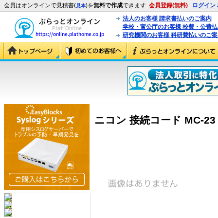
会員はオンラインで見積書(
)を
無料で作成
できます
会員登録(無料)
ログイン
見本
法人のお客様 請求書払いのご案内
学校・官公庁のお客様 校費・公費
研究機関のお客様 科研費払いのご案
ニコン 接続コード MC-23 (