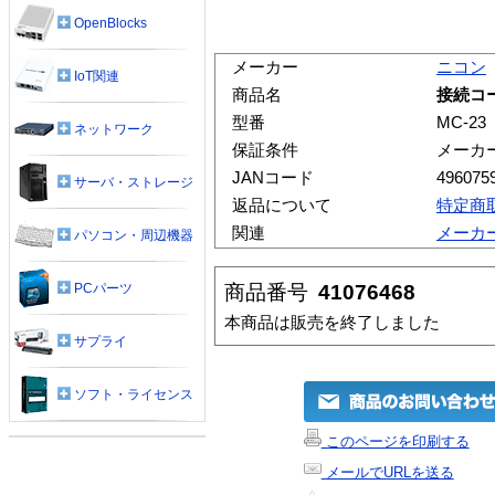
OpenBlocks
メーカー
ニコン
IoT関連
商品名
接続コー
型番
MC-23
ネットワーク
保証条件
メーカ
JANコード
496075
サーバ・ストレージ
返品について
特定商
関連
メーカ
パソコン・周辺機器
商品番号
41076468
PCパーツ
本商品は販売を終了しました
サプライ
ソフト・ライセンス
このページを印刷する
メールでURLを送る