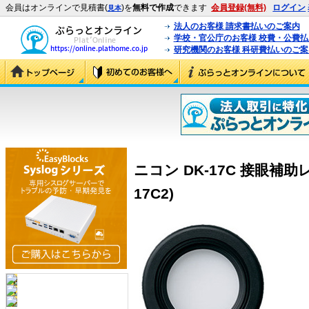
会員はオンラインで見積書(
)を
無料で作成
できます
会員登録(無料)
ログイン
見本
法人のお客様 請求書払いのご案内
学校・官公庁のお客様 校費・公費
研究機関のお客様 科研費払いのご案
ニコン DK-17C 接眼補助レン
17C2)