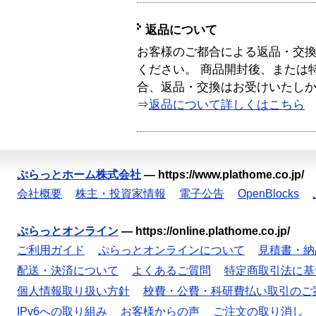
返品について
お客様のご都合による返品・交
ください。 商品開封後、または
合、返品・交換はお受けいたし
⇒
返品について詳しくはこちら
ぷらっとホーム株式会社
—
https://www.plathome.co.jp/
会社概要
株主・投資家情報
電子公告
OpenBlocks
ぷらっとオンライン
—
https://online.plathome.co.jp/
ご利用ガイド
ぷらっとオンラインについて
見積書・納
配送・決済について
よくあるご質問
特定商取引法に基
個人情報取り扱い方針
校費・公費・科研費払い取引のご
IPv6への取り組み
お客様からの声
ご注文の取り消し