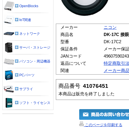
OpenBlocks
IoT関連
メーカー
ニコン
ネットワーク
商品名
DK-17C 接
型番
DK-17C2
サーバ・ストレージ
保証条件
メーカー保
JANコード
49607590243
パソコン・周辺機器
返品について
特定商取引
関連
メーカー商
PCパーツ
商品番号
41076451
サプライ
本商品は販売を終了しました
ソフト・ライセンス
このページを印刷する