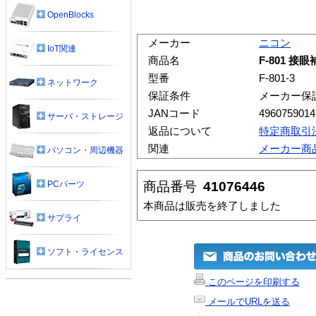
OpenBlocks
メーカー
ニコン
IoT関連
商品名
F-801 接眼補
型番
F-801-3
ネットワーク
保証条件
メーカー保
JANコード
4960759014
サーバ・ストレージ
返品について
特定商取引
関連
メーカー商
パソコン・周辺機器
商品番号
41076446
PCパーツ
本商品は販売を終了しました
サプライ
ソフト・ライセンス
このページを印刷する
メールでURLを送る