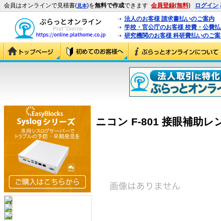
会員はオンラインで見積書(
)を
無料で作成
できます
会員登録(無料)
ログイン
見本
法人のお客様 請求書払いのご案内
学校・官公庁のお客様 校費・公費
研究機関のお客様 科研費払いのご案
ニコン F-801 接眼補助レンズ -3