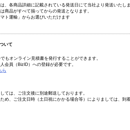
ては、各商品詳細に記載されている発送日にて当社より発送いたし
送は商品がすべて揃ってからの発送となります。
ヤマト運輸」からお選びいただけます
ついて
つでもオンライン見積書を発行することができます。
会員（BizID）への登録が必要です。
ちら
ましては、ご注文後に別途郵送しております。
のため、ご注文日時（土日祝にかかる場合等）によりましては、到