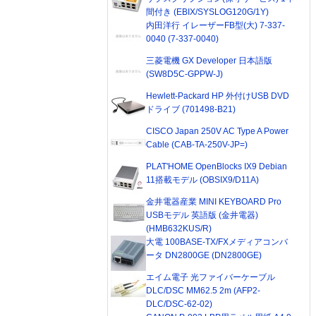
間付き (EBIX/SYSLOG120G/1Y)
内田洋行 イレーザーFB型(大) 7-337-
0040 (7-337-0040)
三菱電機 GX Developer 日本語版
(SW8D5C-GPPW-J)
Hewlett-Packard HP 外付けUSB DVD
ドライブ (701498-B21)
CISCO Japan 250V AC Type A Power
Cable (CAB-TA-250V-JP=)
PLAT'HOME OpenBlocks IX9 Debian
11搭載モデル (OBSIX9/D11A)
金井電器産業 MINI KEYBOARD Pro
USBモデル 英語版 (金井電器)
(HMB632KUS/R)
大電 100BASE-TX/FXメディアコンバ
ータ DN2800GE (DN2800GE)
エイム電子 光ファイバーケーブル
DLC/DSC MM62.5 2m (AFP2-
DLC/DSC-62-02)