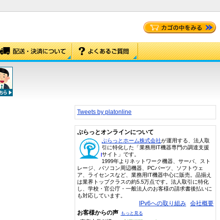
Tweets by platonline
ぷらっとオンラインについて
ぷらっとホーム株式会社
が運用する、法人取
引に特化した「業務用IT機器専門の調達支援
サイト」です。
1999年よりネットワーク機器、サーバ、スト
レージ、パソコン周辺機器、PCパーツ、ソフトウェ
ア、ライセンスなど、業務用IT機器中心に販売。品揃え
は業界トップクラスの約5.5万点です。法人取引に特化
し、学校・官公庁・一般法人のお客様の請求書後払いに
も対応しています。
IPv6への取り組み
会社概要
お客様からの声
もっと見る