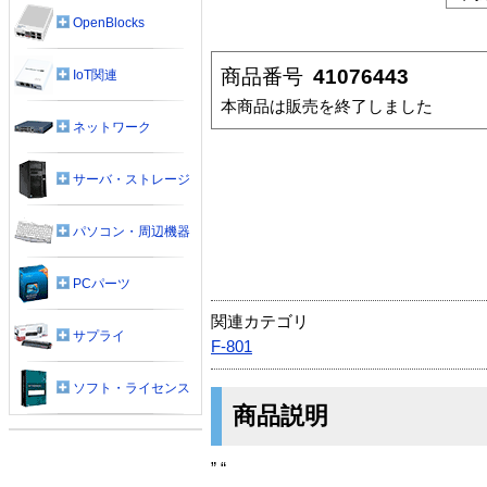
OpenBlocks
商品番号
41076443
IoT関連
本商品は販売を終了しました
ネットワーク
サーバ・ストレージ
パソコン・周辺機器
PCパーツ
関連カテゴリ
サプライ
F-801
ソフト・ライセンス
商品説明
” “