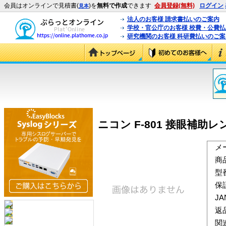
会員はオンラインで見積書(
)を
無料で作成
できます
会員登録(無料)
ログイン
見本
法人のお客様 請求書払いのご案内
学校・官公庁のお客様 校費・公費
研究機関のお客様 科研費払いのご案
ニコン F-801 接眼補助レンズ +
メ
商
型
保
J
返
関