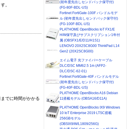
(初年度先出しセンドバック保守付)
ます。
(FG-80F-BDL-US)
Fortinet FortiGate-100F バンドルモデ
ル (初年度先出しセンドバック保守付)
(FG-100F-BDL-US)
PLAT'HOME OpenBlocks IoT FX1/E
H/W保守及びサブスクリプション1年付
属 (OBSFX1/E/D11/H1S1)
LENOVO 20X2SC8G00 ThinkPad L14
Gen2 (20X2SC8G00)
エイム電子 光ファイバーケーブル
DLC/DSC MM62.5 1m (AFP2-
DLC/DSC-62-01)
Fortinet FortiGate-40F バンドルモデル
(初年度先出しセンドバック保守付)
(FG-40F-BDL-US)
PLAT'HOME OpenBlocks A16 Debian
着までに時間がかかる
11搭載モデル (OBSA16/D11A)
PLAT'HOME OpenBlocks IX9 Windows
10 IoT Enterprise 2019 LTSC搭載
256GBモデル
(OBSIX9/W/L1809/256G)