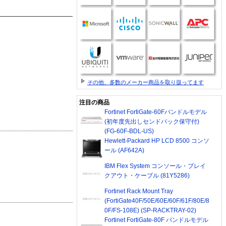
その他、多数のメーカー商品を取り扱ってます
注目の商品
Fortinet FortiGate-60Fバンドルモデル
(初年度先出しセンドバック保守付)
(FG-60F-BDL-US)
Hewlett-Packard HP LCD 8500 コンソ
ール (AF642A)
IBM Flex System コンソール・ブレイ
クアウト・ケーブル (81Y5286)
Fortinet Rack Mount Tray
(FortiGate40F/50E/60E/60F/61F/80E/8
0F/FS-108E) (SP-RACKTRAY-02)
Fortinet FortiGate-80F バンドルモデル