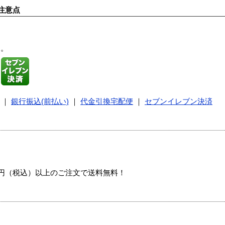
注意点
す。
｜
銀行振込(前払い)
｜
代金引換宅配便
｜
セブンイレブン決済
00円（税込）以上のご注文で送料無料！