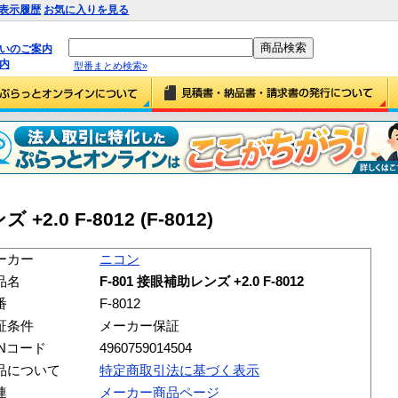
表示履歴
お気に入りを見る
払いのご案内
内
型番まとめ検索»
2.0 F-8012 (F-8012)
ーカー
ニコン
品名
F-801 接眼補助レンズ +2.0 F-8012
番
F-8012
証条件
メーカー保証
ANコード
4960759014504
品について
特定商取引法に基づく表示
連
メーカー商品ページ