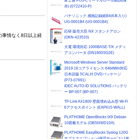
富士通 POS-Cサーマルロール紙(高保
存) (0722410-P)
パナソニック 感熱記録紙B4(6本入り)
UG-0001B4 (UG-0001B4)
応研 販売大臣 NX スタンドアロン
の事情なく8日以上経
(OKN-423533)
大電 環境対応 1000BASE-T/X メディ
アコンバータ (DN1800SG2E)
Microsoft Windows Server Standard
2019 16コアライセンス 64bitWin対応
日本語版 5CAL付 DVDパッケージ
(P73-07691)
IDEC AUTO-ID SOLUTIONS バッテリ
ー BP-007 (BP-007)
TP-Link AX1800 壁面埋め込み型 Wi-Fi
6アクセスポイント (EAP615-WALL)
PLAT'HOME OpenBlocks IX9 Debian
10搭載モデル (OBSIX9/D10A)
PLAT'HOME EasyBlocks Syslog 120G
サブスクリプション(保守サービス) 1年