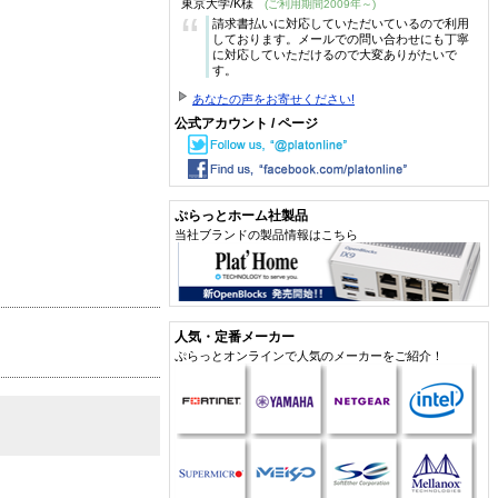
東京大学/K様
(ご利用期間2009年～)
“
請求書払いに対応していただいているので利用
しております。メールでの問い合わせにも丁寧
に対応していただけるので大変ありがたいで
す。
あなたの声をお寄せください!
公式アカウント / ページ
ぷらっとホーム社製品
当社ブランドの製品情報はこちら
人気・定番メーカー
ぷらっとオンラインで人気のメーカーをご紹介！