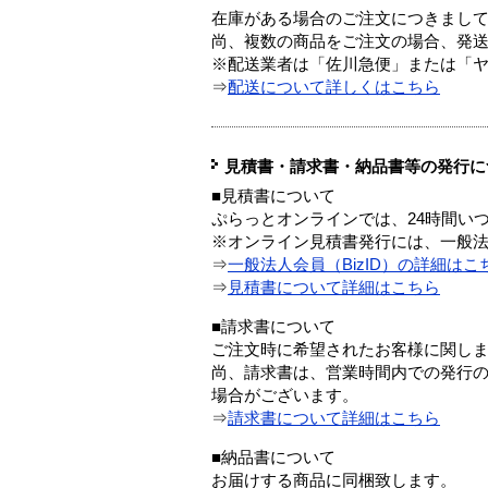
在庫がある場合のご注文につきまし
尚、複数の商品をご注文の場合、発
※配送業者は「佐川急便」または「
⇒
配送について詳しくはこちら
見積書・請求書・納品書等の発行に
■見積書について
ぷらっとオンラインでは、24時間い
※オンライン見積書発行には、一般法人
⇒
一般法人会員（BizID）の詳細はこ
⇒
見積書について詳細はこちら
■請求書について
ご注文時に希望されたお客様に関し
尚、請求書は、営業時間内での発行
場合がございます。
⇒
請求書について詳細はこちら
■納品書について
お届けする商品に同梱致します。