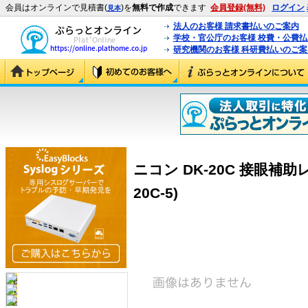
会員はオンラインで見積書(
)を
無料で作成
できます
会員登録(無料)
ログイン
見本
法人のお客様 請求書払いのご案内
学校・官公庁のお客様 校費・公費
研究機関のお客様 科研費払いのご案
ニコン DK-20C 接眼補助レンズ
20C-5)