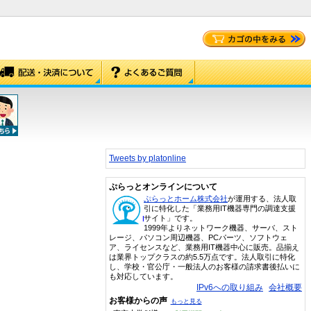
Tweets by platonline
ぷらっとオンラインについて
ぷらっとホーム株式会社
が運用する、法人取
引に特化した「業務用IT機器専門の調達支援
サイト」です。
1999年よりネットワーク機器、サーバ、スト
レージ、パソコン周辺機器、PCパーツ、ソフトウェ
ア、ライセンスなど、業務用IT機器中心に販売。品揃え
は業界トップクラスの約5.5万点です。法人取引に特化
し、学校・官公庁・一般法人のお客様の請求書後払いに
も対応しています。
IPv6への取り組み
会社概要
お客様からの声
もっと見る