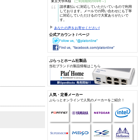
東京大学/K様
(ご利用期間2009年～)
“
請求書払いに対応していただいているので利用
しております。メールでの問い合わせにも丁寧
に対応していただけるので大変ありがたいで
す。
あなたの声をお寄せください!
公式アカウント / ページ
ぷらっとホーム社製品
当社ブランドの製品情報はこちら
人気・定番メーカー
ぷらっとオンラインで人気のメーカーをご紹介！