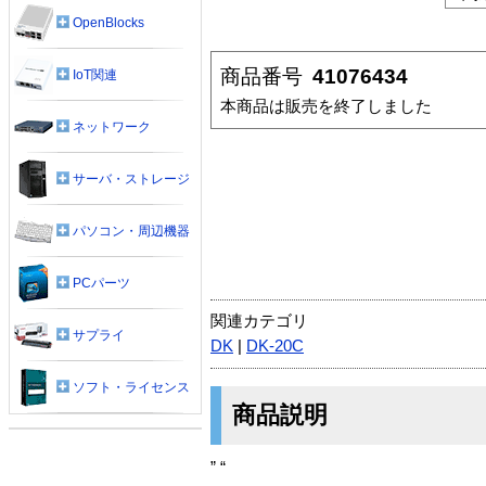
OpenBlocks
商品番号
41076434
IoT関連
本商品は販売を終了しました
ネットワーク
サーバ・ストレージ
パソコン・周辺機器
PCパーツ
関連カテゴリ
サプライ
DK
|
DK-20C
ソフト・ライセンス
商品説明
” “