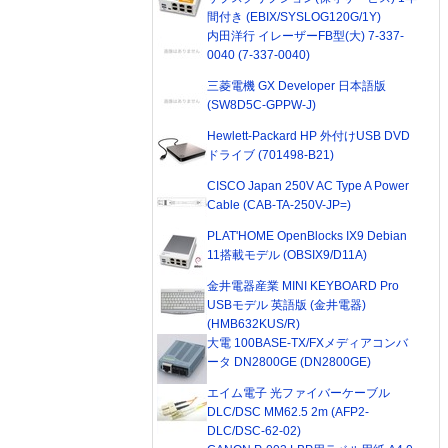
間付き (EBIX/SYSLOG120G/1Y)
内田洋行 イレーザーFB型(大) 7-337-
0040 (7-337-0040)
三菱電機 GX Developer 日本語版
(SW8D5C-GPPW-J)
Hewlett-Packard HP 外付けUSB DVD
ドライブ (701498-B21)
CISCO Japan 250V AC Type A Power
Cable (CAB-TA-250V-JP=)
PLAT'HOME OpenBlocks IX9 Debian
11搭載モデル (OBSIX9/D11A)
金井電器産業 MINI KEYBOARD Pro
USBモデル 英語版 (金井電器)
(HMB632KUS/R)
大電 100BASE-TX/FXメディアコンバ
ータ DN2800GE (DN2800GE)
エイム電子 光ファイバーケーブル
DLC/DSC MM62.5 2m (AFP2-
DLC/DSC-62-02)