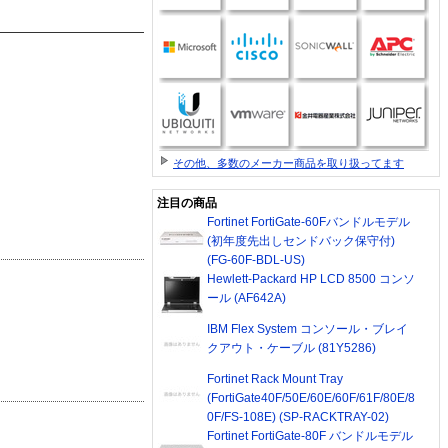
その他、多数のメーカー商品を取り扱ってます
注目の商品
Fortinet FortiGate-60Fバンドルモデル
(初年度先出しセンドバック保守付)
(FG-60F-BDL-US)
Hewlett-Packard HP LCD 8500 コンソ
ール (AF642A)
IBM Flex System コンソール・ブレイ
クアウト・ケーブル (81Y5286)
Fortinet Rack Mount Tray
(FortiGate40F/50E/60E/60F/61F/80E/8
0F/FS-108E) (SP-RACKTRAY-02)
Fortinet FortiGate-80F バンドルモデル