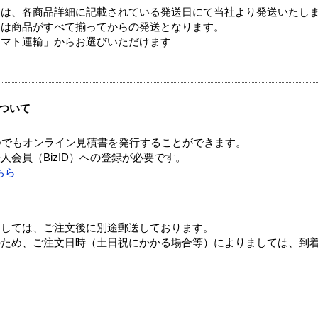
ては、各商品詳細に記載されている発送日にて当社より発送いたし
送は商品がすべて揃ってからの発送となります。
ヤマト運輸」からお選びいただけます
ついて
つでもオンライン見積書を発行することができます。
会員（BizID）への登録が必要です。
ちら
ましては、ご注文後に別途郵送しております。
のため、ご注文日時（土日祝にかかる場合等）によりましては、到