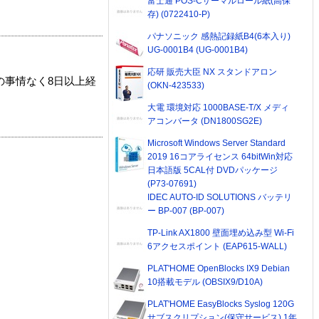
富士通 POS-Cサーマルロール紙(高保
存) (0722410-P)
パナソニック 感熱記録紙B4(6本入り)
UG-0001B4 (UG-0001B4)
応研 販売大臣 NX スタンドアロン
の事情なく8日以上経
(OKN-423533)
大電 環境対応 1000BASE-T/X メディ
アコンバータ (DN1800SG2E)
Microsoft Windows Server Standard
2019 16コアライセンス 64bitWin対応
日本語版 5CAL付 DVDパッケージ
(P73-07691)
IDEC AUTO-ID SOLUTIONS バッテリ
ー BP-007 (BP-007)
TP-Link AX1800 壁面埋め込み型 Wi-Fi
6アクセスポイント (EAP615-WALL)
PLAT'HOME OpenBlocks IX9 Debian
10搭載モデル (OBSIX9/D10A)
PLAT'HOME EasyBlocks Syslog 120G
サブスクリプション(保守サービス) 1年