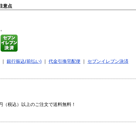
注意点
す。
｜
銀行振込(前払い)
｜
代金引換宅配便
｜
セブンイレブン決済
00円（税込）以上のご注文で送料無料！