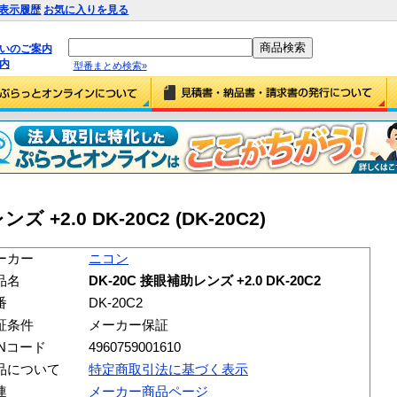
表示履歴
お気に入りを見る
払いのご案内
内
型番まとめ検索»
 +2.0 DK-20C2 (DK-20C2)
ーカー
ニコン
品名
DK-20C 接眼補助レンズ +2.0 DK-20C2
番
DK-20C2
証条件
メーカー保証
ANコード
4960759001610
品について
特定商取引法に基づく表示
連
メーカー商品ページ