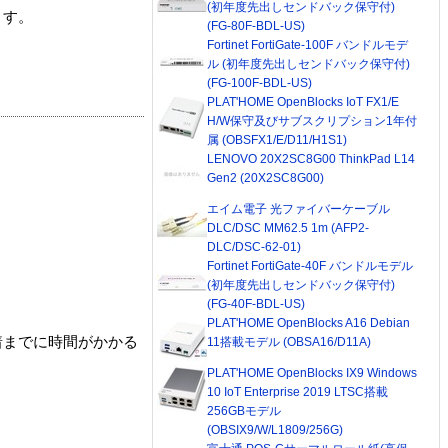
(初年度先出しセンドバック保守付)
ます。
(FG-80F-BDL-US)
Fortinet FortiGate-100F バンドルモデ
ル (初年度先出しセンドバック保守付)
(FG-100F-BDL-US)
PLAT'HOME OpenBlocks IoT FX1/E
H/W保守及びサブスクリプション1年付
属 (OBSFX1/E/D11/H1S1)
LENOVO 20X2SC8G00 ThinkPad L14
Gen2 (20X2SC8G00)
エイム電子 光ファイバーケーブル
DLC/DSC MM62.5 1m (AFP2-
DLC/DSC-62-01)
Fortinet FortiGate-40F バンドルモデル
(初年度先出しセンドバック保守付)
(FG-40F-BDL-US)
PLAT'HOME OpenBlocks A16 Debian
着までに時間がかかる
11搭載モデル (OBSA16/D11A)
PLAT'HOME OpenBlocks IX9 Windows
10 IoT Enterprise 2019 LTSC搭載
256GBモデル
(OBSIX9/W/L1809/256G)