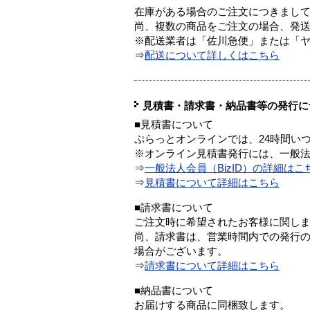
在庫がある場合のご注文につきまし
尚、複数の商品をご注文の場合、発
※配送業者は「佐川急便」または「
⇒
配送について詳しくはこちら
見積書・請求書・納品書等の発行に
■見積書について
ぷらっとオンラインでは、24時間い
※オンライン見積書発行には、一般法人
⇒
一般法人会員（BizID）の詳細はこ
⇒
見積書について詳細はこちら
■請求書について
ご注文時に希望されたお客様に関し
尚、請求書は、営業時間内での発行
場合がございます。
⇒
請求書について詳細はこちら
■納品書について
お届けする商品に同梱致します。