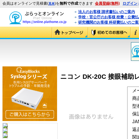
会員はオンラインで見積書(
)を
無料で作成
できます
会員登録(無料)
ログイン
見本
法人のお客様 請求書払いのご案内
学校・官公庁のお客様 校費・公費
研究機関のお客様 科研費払いのご案
ニコン DK-20C 接眼補助レンズ
メ
商
型
保
J
返
関