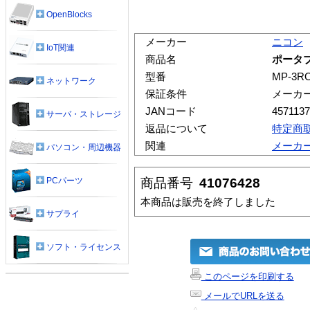
OpenBlocks
メーカー
ニコン
IoT関連
商品名
ポータブ
型番
MP-3R
ネットワーク
保証条件
メーカ
JANコード
457113
サーバ・ストレージ
返品について
特定商
関連
メーカ
パソコン・周辺機器
商品番号
41076428
PCパーツ
本商品は販売を終了しました
サプライ
ソフト・ライセンス
このページを印刷する
メールでURLを送る