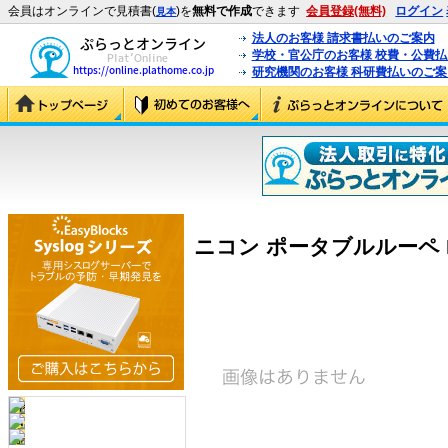
会員はオンラインで見積書(
)を
無料で作成
できます
会員登録(無料)
ログイン
見本
法人のお客様 請求書払いのご案内
学校・官公庁のお客様 校費・公費
研究機関のお客様 科研費払いのご案
ニコン ポータブルルーペ MP-