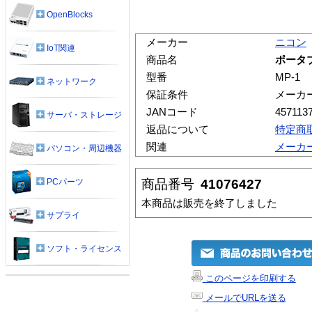
OpenBlocks
メーカー
ニコン
IoT関連
商品名
ポータブ
型番
MP-1
ネットワーク
保証条件
メーカ
JANコード
457113
サーバ・ストレージ
返品について
特定商
関連
メーカ
パソコン・周辺機器
商品番号
41076427
PCパーツ
本商品は販売を終了しました
サプライ
ソフト・ライセンス
このページを印刷する
メールでURLを送る