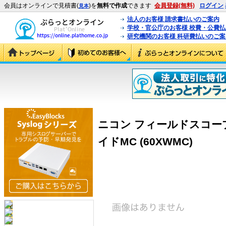
会員はオンラインで見積書(
)を
無料で作成
できます
会員登録(無料)
ログイン
見本
法人のお客様 請求書払いのご案内
学校・官公庁のお客様 校費・公費
研究機関のお客様 科研費払いのご案
ニコン フィールドスコープ接
イドMC (60XWMC)