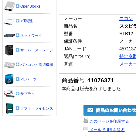
OpenBlocks
メーカー
ニコン
IoT関連
商品名
スタビライ
型番
STB12
ネットワーク
保証条件
メーカ
JANコード
457113
サーバ・ストレージ
返品について
特定商
関連
メーカ
パソコン・周辺機器
商品番号
41076371
PCパーツ
本商品は販売を終了しました
サプライ
ソフト・ライセンス
このページを印刷する
メールでURLを送る