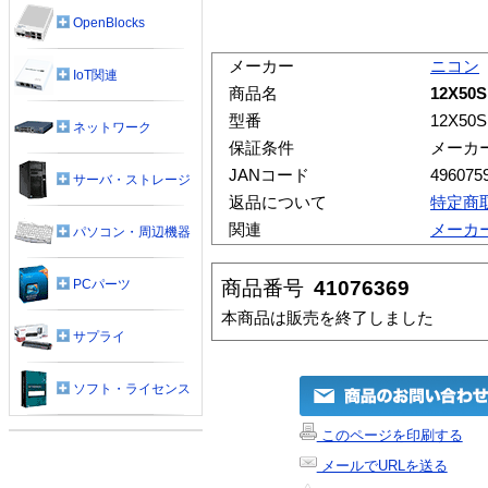
OpenBlocks
メーカー
ニコン
IoT関連
商品名
12X50S
型番
12X50
ネットワーク
保証条件
メーカ
JANコード
496075
サーバ・ストレージ
返品について
特定商
関連
メーカ
パソコン・周辺機器
商品番号
41076369
PCパーツ
本商品は販売を終了しました
サプライ
ソフト・ライセンス
このページを印刷する
メールでURLを送る