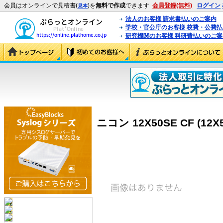
会員はオンラインで見積書(
)を
無料で作成
できます
会員登録(無料)
ログイン
見本
法人のお客様 請求書払いのご案内
学校・官公庁のお客様 校費・公費
研究機関のお客様 科研費払いのご案
ニコン 12X50SE CF (12X