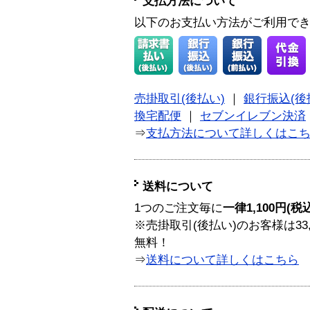
支払方法について
以下のお支払い方法がご利用で
売掛取引(後払い)
｜
銀行振込(後
換宅配便
｜
セブンイレブン決済
⇒
支払方法について詳しくはこ
送料について
1つのご注文毎に
一律1,100円(税
※売掛取引(後払い)のお客様は33
無料！
⇒
送料について詳しくはこちら