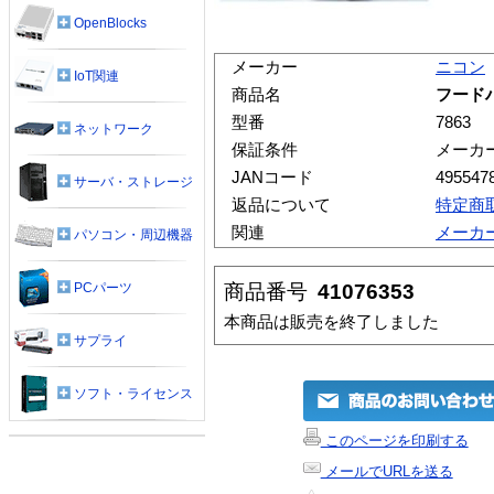
OpenBlocks
メーカー
ニコン
IoT関連
商品名
フードハ
型番
7863
ネットワーク
保証条件
メーカ
JANコード
495547
サーバ・ストレージ
返品について
特定商
関連
メーカ
パソコン・周辺機器
商品番号
41076353
PCパーツ
本商品は販売を終了しました
サプライ
ソフト・ライセンス
このページを印刷する
メールでURLを送る