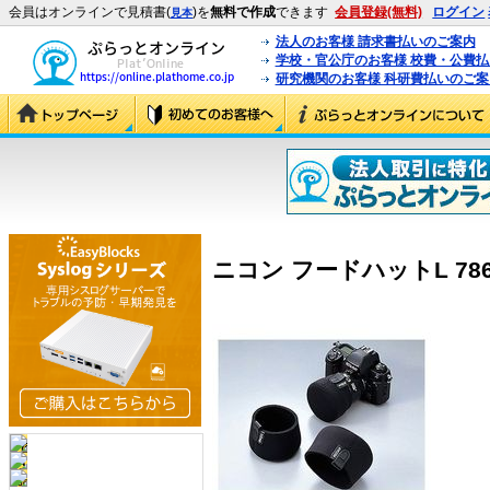
会員はオンラインで見積書(
)を
無料で作成
できます
会員登録(無料)
ログイン
見本
法人のお客様 請求書払いのご案内
学校・官公庁のお客様 校費・公費
研究機関のお客様 科研費払いのご案
ニコン フードハットL 7863 