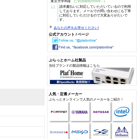
東京大学/K様
(ご利用期間2009年～)
“
請求書払いに対応していただいているので利用
しております。メールでの問い合わせにも丁寧
に対応していただけるので大変ありがたいで
す。
あなたの声をお寄せください!
公式アカウント / ページ
ぷらっとホーム社製品
当社ブランドの製品情報はこちら
人気・定番メーカー
ぷらっとオンラインで人気のメーカーをご紹介！