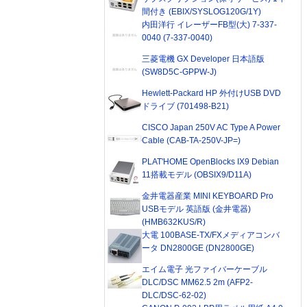
間付き (EBIX/SYSLOG120G/1Y)
内田洋行 イレーザーFB型(大) 7-337-
0040 (7-337-0040)
三菱電機 GX Developer 日本語版
(SW8D5C-GPPW-J)
Hewlett-Packard HP 外付けUSB DVD
ドライブ (701498-B21)
CISCO Japan 250V AC Type A Power
Cable (CAB-TA-250V-JP=)
PLAT'HOME OpenBlocks IX9 Debian
11搭載モデル (OBSIX9/D11A)
金井電器産業 MINI KEYBOARD Pro
USBモデル 英語版 (金井電器)
(HMB632KUS/R)
大電 100BASE-TX/FXメディアコンバ
ータ DN2800GE (DN2800GE)
エイム電子 光ファイバーケーブル
DLC/DSC MM62.5 2m (AFP2-
DLC/DSC-62-02)