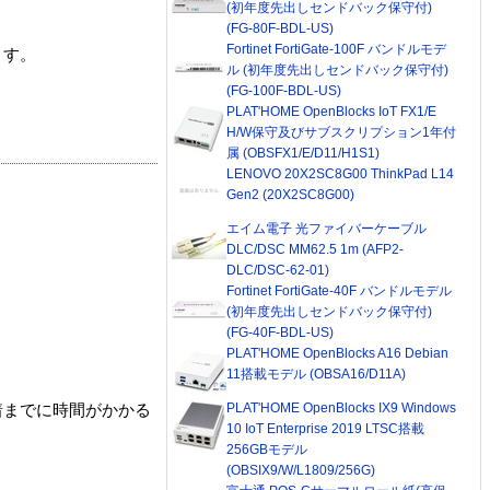
(初年度先出しセンドバック保守付)
(FG-80F-BDL-US)
Fortinet FortiGate-100F バンドルモデ
ます。
ル (初年度先出しセンドバック保守付)
(FG-100F-BDL-US)
PLAT'HOME OpenBlocks IoT FX1/E
H/W保守及びサブスクリプション1年付
属 (OBSFX1/E/D11/H1S1)
LENOVO 20X2SC8G00 ThinkPad L14
Gen2 (20X2SC8G00)
エイム電子 光ファイバーケーブル
DLC/DSC MM62.5 1m (AFP2-
DLC/DSC-62-01)
Fortinet FortiGate-40F バンドルモデル
(初年度先出しセンドバック保守付)
(FG-40F-BDL-US)
PLAT'HOME OpenBlocks A16 Debian
11搭載モデル (OBSA16/D11A)
PLAT'HOME OpenBlocks IX9 Windows
着までに時間がかかる
10 IoT Enterprise 2019 LTSC搭載
256GBモデル
(OBSIX9/W/L1809/256G)