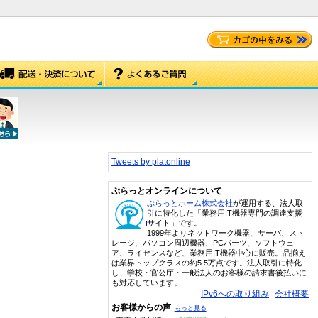
Tweets by platonline
ぷらっとオンラインについて
ぷらっとホーム株式会社
が運用する、法人取
引に特化した「業務用IT機器専門の調達支援
サイト」です。
1999年よりネットワーク機器、サーバ、スト
レージ、パソコン周辺機器、PCパーツ、ソフトウェ
ア、ライセンスなど、業務用IT機器中心に販売。品揃え
は業界トップクラスの約5.5万点です。法人取引に特化
し、学校・官公庁・一般法人のお客様の請求書後払いに
も対応しています。
IPv6への取り組み
会社概要
お客様からの声
もっと見る