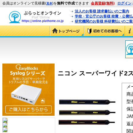
会員はオンラインで見積書(
)を
無料で作成
できます
会員登録(無料)
ログイン
見本
法人のお客様 請求書払いのご案内
学校・官公庁のお客様 校費・公費
研究機関のお客様 科研費払いのご案
ニコン スーパーワイド2ストラ
メ
商
型
保
J
返
関