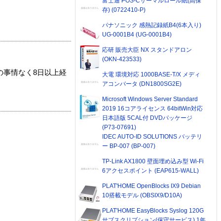
富士通 POS-Cサーマルロール紙(高保
存) (0722410-P)
パナソニック 感熱記録紙B4(6本入り)
UG-0001B4 (UG-0001B4)
応研 販売大臣 NX スタンドアロン
(OKN-423533)
の事情なく8日以上経
大電 環境対応 1000BASE-T/X メディ
アコンバータ (DN1800SG2E)
Microsoft Windows Server Standard
2019 16コアライセンス 64bitWin対応
日本語版 5CAL付 DVDパッケージ
(P73-07691)
IDEC AUTO-ID SOLUTIONS バッテリ
ー BP-007 (BP-007)
TP-Link AX1800 壁面埋め込み型 Wi-Fi
6アクセスポイント (EAP615-WALL)
PLAT'HOME OpenBlocks IX9 Debian
10搭載モデル (OBSIX9/D10A)
PLAT'HOME EasyBlocks Syslog 120G
サブスクリプション(保守サービス) 1年