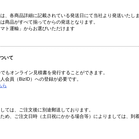
ては、各商品詳細に記載されている発送日にて当社より発送いたし
送は商品がすべて揃ってからの発送となります。
ヤマト運輸」からお選びいただけます
ついて
つでもオンライン見積書を発行することができます。
会員（BizID）への登録が必要です。
ちら
ましては、ご注文後に別途郵送しております。
のため、ご注文日時（土日祝にかかる場合等）によりましては、到