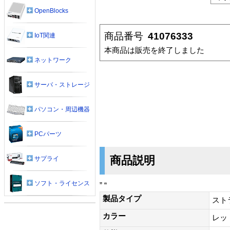
OpenBlocks
商品番号
41076333
IoT関連
本商品は販売を終了しました
ネットワーク
サーバ・ストレージ
パソコン・周辺機器
PCパーツ
商品説明
サプライ
ソフト・ライセンス
” “
製品タイプ
スト
カラー
レッ