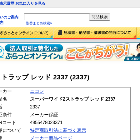
表示履歴
お気に入りを見る
払いのご案内
内
型番まとめ検索»
ップ レッド 2337 (2337)
ーカー
ニコン
品名
スーパーワイド2ストラップ レッド 2337
番
2337
証条件
メーカー保証
ANコード
4955478023371
品について
特定商取引法に基づく表示
連
メーカー商品ページ