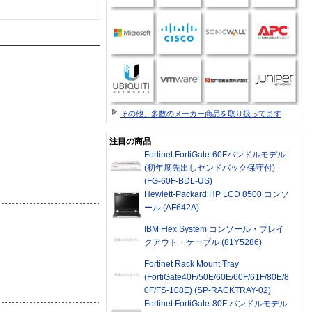
その他、多数のメーカー商品を取り扱ってます
注目の商品
Fortinet FortiGate-60Fバンドルモデル
(初年度先出しセンドバック保守付)
(FG-60F-BDL-US)
Hewlett-Packard HP LCD 8500 コンソ
ール (AF642A)
IBM Flex System コンソール・ブレイ
クアウト・ケーブル (81Y5286)
Fortinet Rack Mount Tray
(FortiGate40F/50E/60E/60F/61F/80E/8
0F/FS-108E) (SP-RACKTRAY-02)
Fortinet FortiGate-80F バンドルモデル