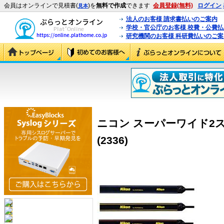
会員はオンラインで見積書(
)を
無料で作成
できます
会員登録(無料)
ログイン
見本
法人のお客様 請求書払いのご案内
学校・官公庁のお客様 校費・公費
研究機関のお客様 科研費払いのご案
ニコン スーパーワイド2スト
(2336)