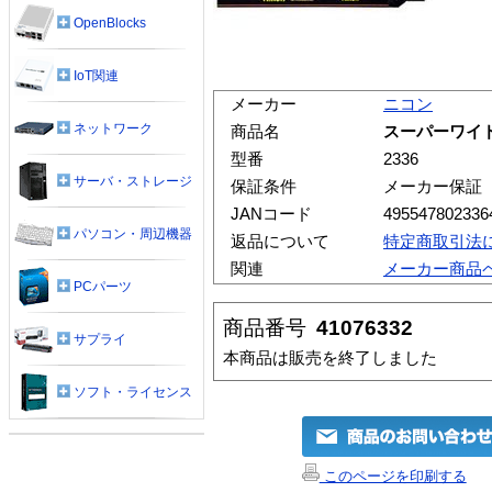
OpenBlocks
IoT関連
メーカー
ニコン
ネットワーク
商品名
スーパーワイド
型番
2336
サーバ・ストレージ
保証条件
メーカー保証
JANコード
495547802336
パソコン・周辺機器
返品について
特定商取引法
関連
メーカー商品
PCパーツ
商品番号
41076332
サプライ
本商品は販売を終了しました
ソフト・ライセンス
このページを印刷する