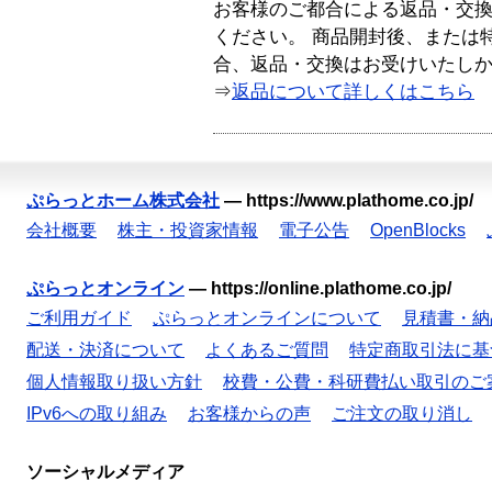
お客様のご都合による返品・交
ください。 商品開封後、または
合、返品・交換はお受けいたし
⇒
返品について詳しくはこちら
ぷらっとホーム株式会社
—
https://www.plathome.co.jp/
会社概要
株主・投資家情報
電子公告
OpenBlocks
ぷらっとオンライン
—
https://online.plathome.co.jp/
ご利用ガイド
ぷらっとオンラインについて
見積書・納
配送・決済について
よくあるご質問
特定商取引法に基
個人情報取り扱い方針
校費・公費・科研費払い取引のご
IPv6への取り組み
お客様からの声
ご注文の取り消し
ソーシャルメディア