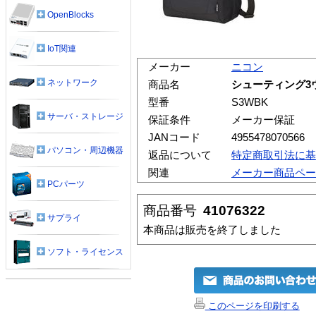
OpenBlocks
IoT関連
メーカー
ニコン
ネットワーク
商品名
シューティング3ウ
型番
S3WBK
サーバ・ストレージ
保証条件
メーカー保証
JANコード
4955478070566
パソコン・周辺機器
返品について
特定商取引法に基
関連
メーカー商品ペー
PCパーツ
商品番号
41076322
サプライ
本商品は販売を終了しました
ソフト・ライセンス
このページを印刷する