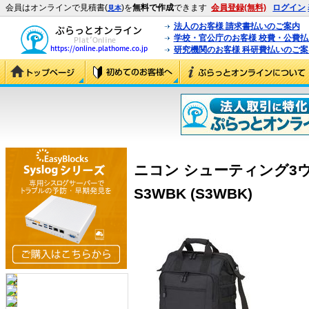
会員はオンラインで見積書(
)を
無料で作成
できます
会員登録(無料)
ログイン
見本
法人のお客様 請求書払いのご案内
学校・官公庁のお客様 校費・公費
研究機関のお客様 科研費払いのご案
ニコン シューティング3ウ
S3WBK (S3WBK)