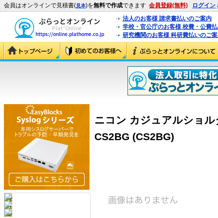
会員はオンラインで見積書(
)を
無料で作成
できます
会員登録(無料)
ログイン
見本
法人のお客様 請求書払いのご案内
学校・官公庁のお客様 校費・公費
研究機関のお客様 科研費払いのご案
ニコン カジュアルショルダ
CS2BG (CS2BG)