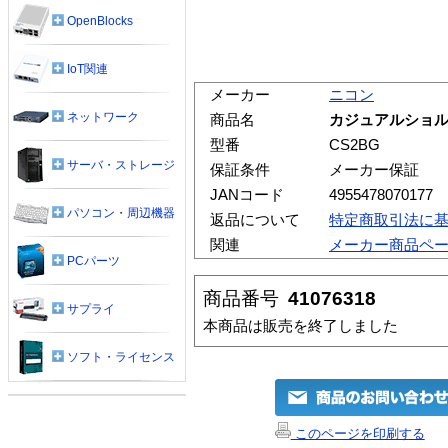
OpenBlocks
IoT関連
メーカー
ニコン
ネットワーク
商品名
カジュアルショルダ
型番
CS2BG
サーバ・ストレージ
保証条件
メーカー保証
JANコード
4955478070177
パソコン・周辺機器
返品について
特定商取引法に
関連
メーカー商品ペ
PCパーツ
商品番号
41076318
サプライ
本商品は販売を終了しました
ソフト・ライセンス
このページを印刷する