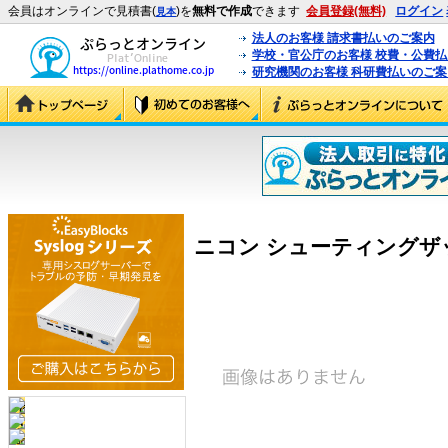
会員はオンラインで見積書(
)を
無料で作成
できます
会員登録(無料)
ログイン
見本
法人のお客様 請求書払いのご案内
学校・官公庁のお客様 校費・公費
研究機関のお客様 科研費払いのご案
ニコン シューティングザック P-