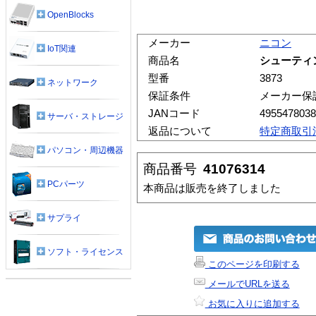
OpenBlocks
メーカー
ニコン
IoT関連
商品名
シューティング
型番
3873
ネットワーク
保証条件
メーカー保
JANコード
4955478038
サーバ・ストレージ
返品について
特定商取引
パソコン・周辺機器
商品番号
41076314
PCパーツ
本商品は販売を終了しました
サプライ
ソフト・ライセンス
このページを印刷する
メールでURLを送る
お気に入りに追加する