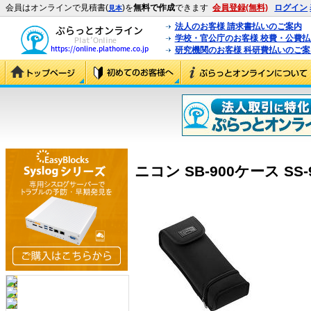
会員はオンラインで見積書(
)を
無料で作成
できます
会員登録(無料)
ログイン
見本
法人のお客様 請求書払いのご案内
学校・官公庁のお客様 校費・公費
研究機関のお客様 科研費払いのご案
ニコン SB-900ケース SS-90