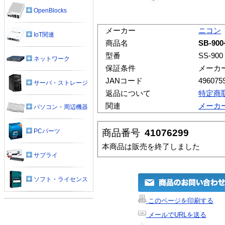
OpenBlocks
メーカー
ニコン
IoT関連
商品名
SB-90
型番
SS-900
ネットワーク
保証条件
メーカ
JANコード
496075
サーバ・ストレージ
返品について
特定商
関連
メーカ
パソコン・周辺機器
商品番号
41076299
PCパーツ
本商品は販売を終了しました
サプライ
ソフト・ライセンス
このページを印刷する
メールでURLを送る