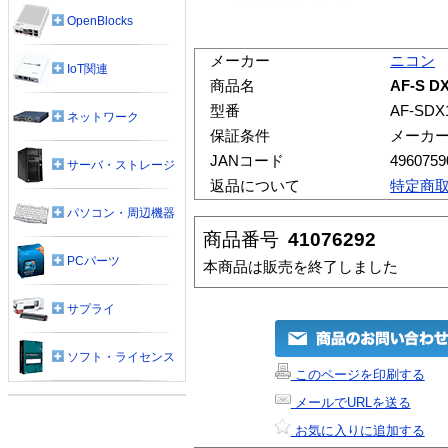
OpenBlocks
メーカー
ニコン
IoT関連
商品名
AF-S DX
型番
AF-SDX
ネットワーク
保証条件
メーカ
JANコード
4960759
サーバ・ストレージ
返品について
特定商
パソコン・周辺機器
商品番号
41076292
PCパーツ
本商品は販売を終了しました
サプライ
ソフト・ライセンス
このページを印刷する
メールでURLを送る
お気に入りに追加する