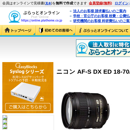
会員はオンラインで見積書(
)を
無料で作成
できます
会員登録(無料)
ログイン
見本
法人のお客様 請求書払いのご案内
学校・官公庁のお客様 校費・公費
研究機関のお客様 科研費払いのご案
ニコン AF-S DX ED 18-70/