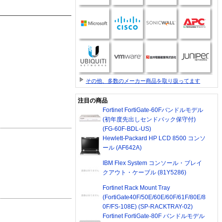
その他、多数のメーカー商品を取り扱ってます
注目の商品
Fortinet FortiGate-60Fバンドルモデル
(初年度先出しセンドバック保守付)
(FG-60F-BDL-US)
Hewlett-Packard HP LCD 8500 コンソ
ール (AF642A)
IBM Flex System コンソール・ブレイ
クアウト・ケーブル (81Y5286)
Fortinet Rack Mount Tray
(FortiGate40F/50E/60E/60F/61F/80E/8
0F/FS-108E) (SP-RACKTRAY-02)
Fortinet FortiGate-80F バンドルモデル