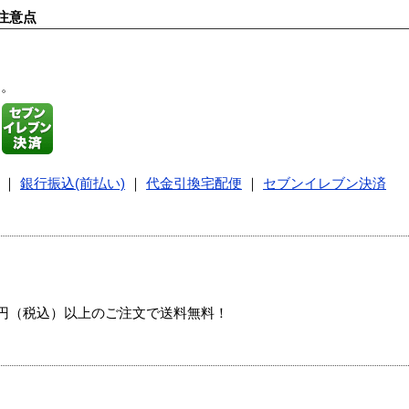
注意点
す。
｜
銀行振込(前払い)
｜
代金引換宅配便
｜
セブンイレブン決済
00円（税込）以上のご注文で送料無料！