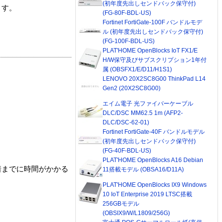
(初年度先出しセンドバック保守付)
ます。
(FG-80F-BDL-US)
Fortinet FortiGate-100F バンドルモデ
ル (初年度先出しセンドバック保守付)
(FG-100F-BDL-US)
PLAT'HOME OpenBlocks IoT FX1/E
H/W保守及びサブスクリプション1年付
属 (OBSFX1/E/D11/H1S1)
LENOVO 20X2SC8G00 ThinkPad L14
Gen2 (20X2SC8G00)
エイム電子 光ファイバーケーブル
DLC/DSC MM62.5 1m (AFP2-
DLC/DSC-62-01)
Fortinet FortiGate-40F バンドルモデル
(初年度先出しセンドバック保守付)
(FG-40F-BDL-US)
PLAT'HOME OpenBlocks A16 Debian
着までに時間がかかる
11搭載モデル (OBSA16/D11A)
PLAT'HOME OpenBlocks IX9 Windows
10 IoT Enterprise 2019 LTSC搭載
256GBモデル
(OBSIX9/W/L1809/256G)