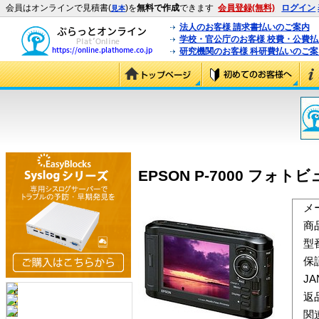
会員はオンラインで見積書(
)を
無料で作成
できます
会員登録(無料)
ログイン
見本
法人のお客様 請求書払いのご案内
学校・官公庁のお客様 校費・公費
研究機関のお客様 科研費払いのご案
EPSON P-7000 フォトビュ
メ
商
型
保
J
返
関