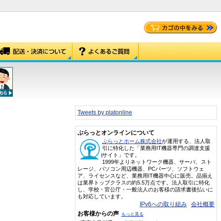
Tweets by platonline
ぷらっとオンラインについて
ぷらっとホーム株式会社
が運用する、法人取
引に特化した「業務用IT機器専門の調達支援
サイト」です。
1999年よりネットワーク機器、サーバ、スト
レージ、パソコン周辺機器、PCパーツ、ソフトウェ
ア、ライセンスなど、業務用IT機器中心に販売。品揃え
は業界トップクラスの約5.5万点です。法人取引に特化
し、学校・官公庁・一般法人のお客様の請求書後払いに
も対応しています。
IPv6への取り組み
会社概要
お客様からの声
もっと見る