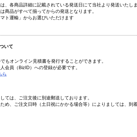
ては、各商品詳細に記載されている発送日にて当社より発送いたし
送は商品がすべて揃ってからの発送となります。
ヤマト運輸」からお選びいただけます
ついて
つでもオンライン見積書を発行することができます。
会員（BizID）への登録が必要です。
ちら
ましては、ご注文後に別途郵送しております。
のため、ご注文日時（土日祝にかかる場合等）によりましては、到