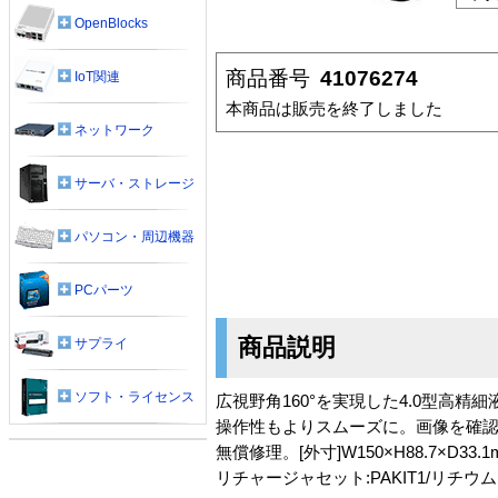
OpenBlocks
商品番号
41076274
IoT関連
本商品は販売を終了しました
ネットワーク
サーバ・ストレージ
パソコン・周辺機器
PCパーツ
商品説明
サプライ
ソフト・ライセンス
広視野角160°を実現した4.0型高精細
操作性もよりスムーズに。画像を確認
無償修理。[外寸]W150×H88.7×D33
リチャージャセット:PAKIT1/リチウ