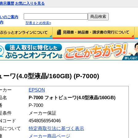
表示履歴
お気に入りを見る
払いのご案内
内
型番まとめ検索»
ーワ(4.0型液晶/160GB) (P-7000)
ーカー
EPSON
品名
P-7000 フォトビューワ(4.0型液晶/160GB)
番
P-7000
証条件
メーカー保証
ANコード
4548056954046
品について
特定商取引法に基づく表示
連
メーカー商品ページ