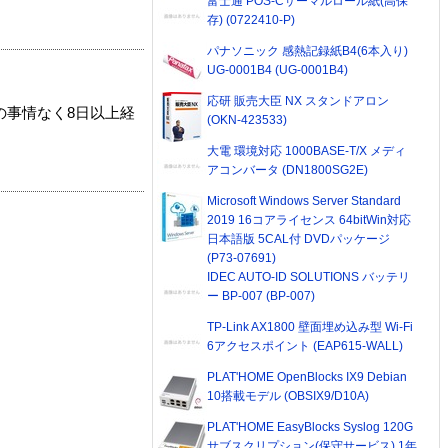
富士通 POS-Cサーマルロール紙(高保
存) (0722410-P)
パナソニック 感熱記録紙B4(6本入り)
UG-0001B4 (UG-0001B4)
応研 販売大臣 NX スタンドアロン
の事情なく8日以上経
(OKN-423533)
大電 環境対応 1000BASE-T/X メディ
アコンバータ (DN1800SG2E)
Microsoft Windows Server Standard
2019 16コアライセンス 64bitWin対応
日本語版 5CAL付 DVDパッケージ
(P73-07691)
IDEC AUTO-ID SOLUTIONS バッテリ
ー BP-007 (BP-007)
TP-Link AX1800 壁面埋め込み型 Wi-Fi
6アクセスポイント (EAP615-WALL)
PLAT'HOME OpenBlocks IX9 Debian
10搭載モデル (OBSIX9/D10A)
PLAT'HOME EasyBlocks Syslog 120G
サブスクリプション(保守サービス) 1年