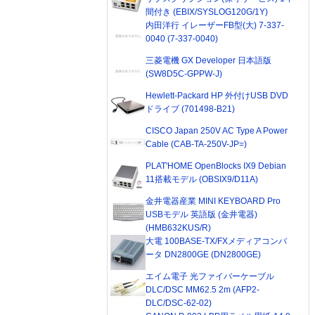
間付き (EBIX/SYSLOG120G/1Y)
内田洋行 イレーザーFB型(大) 7-337-
0040 (7-337-0040)
三菱電機 GX Developer 日本語版
(SW8D5C-GPPW-J)
Hewlett-Packard HP 外付けUSB DVD
ドライブ (701498-B21)
CISCO Japan 250V AC Type A Power
Cable (CAB-TA-250V-JP=)
PLAT'HOME OpenBlocks IX9 Debian
11搭載モデル (OBSIX9/D11A)
金井電器産業 MINI KEYBOARD Pro
USBモデル 英語版 (金井電器)
(HMB632KUS/R)
大電 100BASE-TX/FXメディアコンバ
ータ DN2800GE (DN2800GE)
エイム電子 光ファイバーケーブル
DLC/DSC MM62.5 2m (AFP2-
DLC/DSC-62-02)