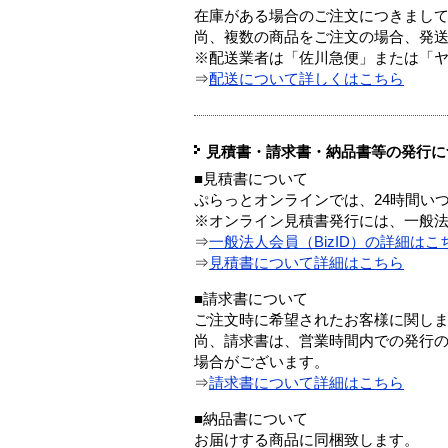
在庫がある場合のご注文につきまし
尚、複数の商品をご注文の場合、発
※配送業者は「佐川急便」または「
⇒
配送について詳しくはこちら
見積書・請求書・納品書等の発行に
■見積書について
ぷらっとオンラインでは、24時間い
※オンライン見積書発行には、一般法人
⇒
一般法人会員（BizID）の詳細はこ
⇒
見積書について詳細はこちら
■請求書について
ご注文時に希望されたお客様に関し
尚、請求書は、営業時間内での発行
場合がございます。
⇒
請求書について詳細はこちら
■納品書について
お届けする商品に同梱致します。