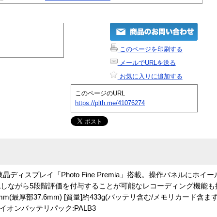
このページを印刷する
メールでURLを送る
お気に入りに追加する
このページのURL
https://plth.me/41076274
液晶ディスプレイ「Photo Fine Premia」搭載。操作パネルにホ
しながら5段階評価を付与することが可能なレコーディング機能も
.1mm(最厚部37.6mm) [質量]約433g(バッテリ含む/メモリカード含ま
ムイオンバッテリパック:PALB3