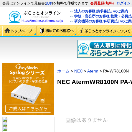
会員はオンラインで見積書(
)を
無料で作成
できます
会員登録(無料)
ログイン
見本
法人のお客様 請求書払いのご案内
学校・官公庁のお客様 校費・公費
研究機関のお客様 科研費払いのご案
ホーム
>
NEC
>
Aterm
> PA-WR8100N
NEC AtermWR8100N PA-