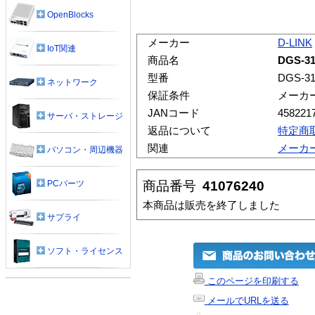
OpenBlocks
メーカー
D-LINK
IoT関連
商品名
DGS-31
型番
DGS-31
ネットワーク
保証条件
メーカ
JANコード
458221
サーバ・ストレージ
返品について
特定商
関連
メーカ
パソコン・周辺機器
商品番号
41076240
PCパーツ
本商品は販売を終了しました
サプライ
ソフト・ライセンス
このページを印刷する
メールでURLを送る