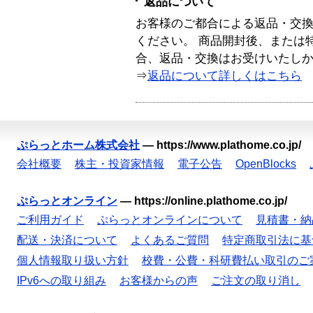
返品について
お客様のご都合による返品・交
ください。 商品開封後、または
合、返品・交換はお受けいたし
⇒
返品について詳しくはこちら
ぷらっとホーム株式会社
—
https://www.plathome.co.jp/
会社概要
株主・投資家情報
電子公告
OpenBlocks
ぷらっとオンライン
—
https://online.plathome.co.jp/
ご利用ガイド
ぷらっとオンラインについて
見積書・納
配送・決済について
よくあるご質問
特定商取引法に基
個人情報取り扱い方針
校費・公費・科研費払い取引のご
IPv6への取り組み
お客様からの声
ご注文の取り消し