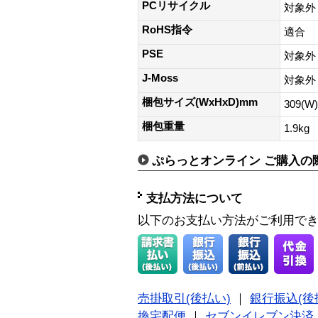
PCリサイクル
対象外
RoHS指令
適合
PSE
対象外
J-Moss
対象外
梱包サイズ(WxHxD)mm
309(W
梱包重量
1.9kg
ぷらっとオンライン ご購入の
支払方法について
以下のお支払い方法がご利用で
売掛取引(後払い)
｜
銀行振込(後
換宅配便
｜
セブンイレブン決済