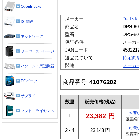
OpenBlocks
メーカー
D-LINK
IoT関連
商品名
DPS-80
型番
DPS-80
ネットワーク
保証条件
メーカ
JANコード
458221
サーバ・ストレージ
返品について
特定商
関連
メーカ
パソコン・周辺機器
商品番号
41076202
PCパーツ
サプライ
数量
販売価格
(税込)
ソフト・ライセンス
お問
23,382
円
1
翌営業
お問
2 - 4
23,148
円
翌営業