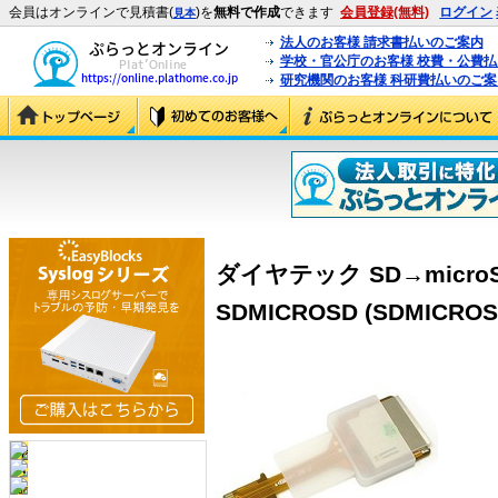
会員はオンラインで見積書(
)を
無料で作成
できます
会員登録(無料)
ログイン
見本
法人のお客様 請求書払いのご案内
学校・官公庁のお客様 校費・公費
研究機関のお客様 科研費払いのご案
ダイヤテック SD→micr
SDMICROSD (SDMICROS