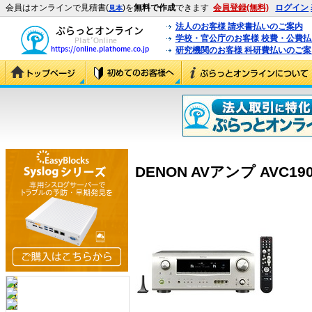
会員はオンラインで見積書(
)を
無料で作成
できます
会員登録(無料)
ログイン
見本
法人のお客様 請求書払いのご案内
学校・官公庁のお客様 校費・公費
研究機関のお客様 科研費払いのご案
DENON AVアンプ AVC1909