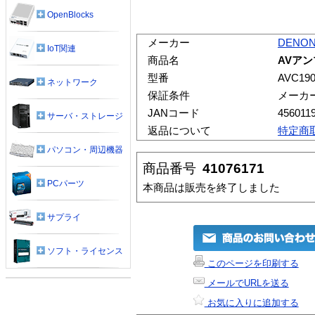
OpenBlocks
メーカー
DENO
IoT関連
商品名
AVアンプ
型番
AVC19
ネットワーク
保証条件
メーカ
JANコード
456011
サーバ・ストレージ
返品について
特定商
パソコン・周辺機器
商品番号
41076171
PCパーツ
本商品は販売を終了しました
サプライ
ソフト・ライセンス
このページを印刷する
メールでURLを送る
お気に入りに追加する