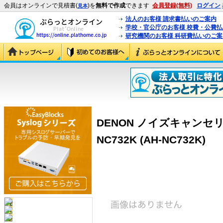
会員はオンラインで見積書(
)を
無料で作成
できます
会員登録(無料)
ログイン
見本
法人のお客様 請求書払いのご案内
学校・官公庁のお客様 校費・公費
研究機関のお客様 科研費払いのご案
DENON ノイズキャンセ
NC732K (AH-NC732K)