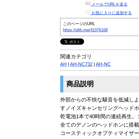
メールでURLを送る
お気に入りに追加する
このページのURL
https://plth.me/41076168
関連カテゴリ
AH
|
AH-NC732
|
AH-NC
商品説明
外部からの不快な騒音を低減し
すノイズキャンセリングヘッドホン
乾電池1本で40時間の連続再生
全てのデノンのヘッドホンに搭
コースティックオプティマイザ