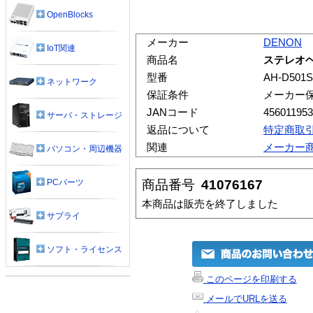
OpenBlocks
メーカー
DENON
IoT関連
商品名
ステレオヘッ
型番
AH-D501S
ネットワーク
保証条件
メーカー
JANコード
45601195
サーバ・ストレージ
返品について
特定商取
関連
メーカー
パソコン・周辺機器
商品番号
41076167
PCパーツ
本商品は販売を終了しました
サプライ
ソフト・ライセンス
このページを印刷する
メールでURLを送る