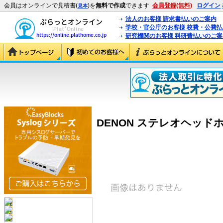
会員はオンラインで見積書(
)を
無料で作成
できます
会員登録(無料)
ログイン
見本
法人のお客様 請求書払いのご案内
学校・官公庁のお客様 校費・公費
研究機関のお客様 科研費払いのご案
DENON ステレオヘッドホン A