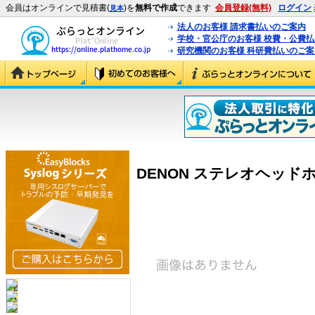
会員はオンラインで見積書(
)を
無料で作成
できます
会員登録(無料)
ログイン
見本
法人のお客様 請求書払いのご案内
学校・官公庁のお客様 校費・公費
研究機関のお客様 科研費払いのご案
DENON ステレオヘッドホン A