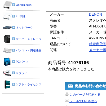
OpenBlocks
メーカー
DENON
IoT関連
商品名
ステレオヘッ
型番
AH-D501K
ネットワーク
保証条件
メーカー
JANコード
456011953
サーバ・ストレージ
返品について
特定商取
関連
メーカー
パソコン・周辺機器
商品番号
41076166
PCパーツ
本商品は販売を終了しました
サプライ
ソフト・ライセンス
このページを印刷する
メールでURLを送る