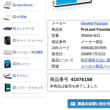
OpenBlocks
IoT関連
メーカー
Hewlett-Packard
ネットワーク
商品名
ProLiant Found
型番
356604-B21
サーバ・ストレージ
保証条件
メーカー保証
JANコード
4948382347695
パソコン・周辺機器
発売日
2008年7月31日
返品について
特定商取引法に
PCパーツ
関連
メーカー商品ペ
サプライ
商品番号
41076158
本商品は販売を終了しました
ソフト・ライセンス