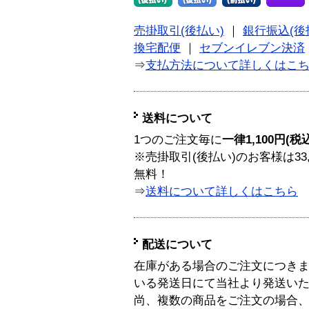
売掛取引(後払い)
｜
銀行振込(後
換宅配便
｜
セブンイレブン決済
⇒
支払方法について詳しくはこ
送料について
1つのご注文毎に
一律1,100円(税
※売掛取引(後払い)のお客様は33
無料！
⇒
送料について詳しくはこちら
配送について
在庫がある場合のご注文につき
いる発送日にて当社より発送い
尚、複数の商品をご注文の場合