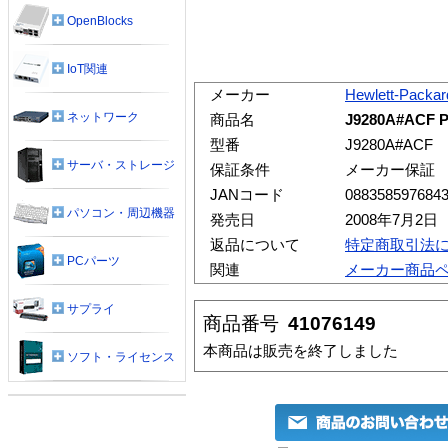
OpenBlocks
IoT関連
メーカー
Hewlett-Packar
ネットワーク
商品名
J9280A#ACF P
型番
J9280A#ACF
サーバ・ストレージ
保証条件
メーカー保証
JANコード
088358597684
パソコン・周辺機器
発売日
2008年7月2日
返品について
特定商取引法
PCパーツ
関連
メーカー商品
サプライ
商品番号
41076149
本商品は販売を終了しました
ソフト・ライセンス