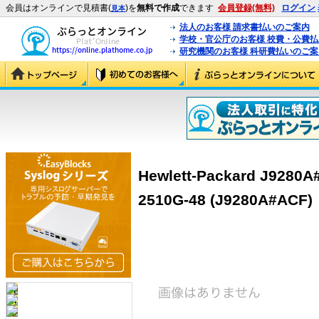
会員はオンラインで見積書(
)を
無料で作成
できます
会員登録(無料)
ログイン
見本
法人のお客様 請求書払いのご案内
学校・官公庁のお客様 校費・公費
研究機関のお客様 科研費払いのご案
Hewlett-Packard J9280A
2510G-48 (J9280A#ACF)