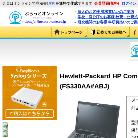
会員はオンラインで見積書(
)を
無料で作成
できます
会員登録(無料)
ログイン
見本
法人のお客様 請求書払いのご案内
学校・官公庁のお客様 校費・公費
研究機関のお客様 科研費払いのご案
Hewlett-Packard HP Com
(FS330AA#ABJ)
メ
商
型
保
J