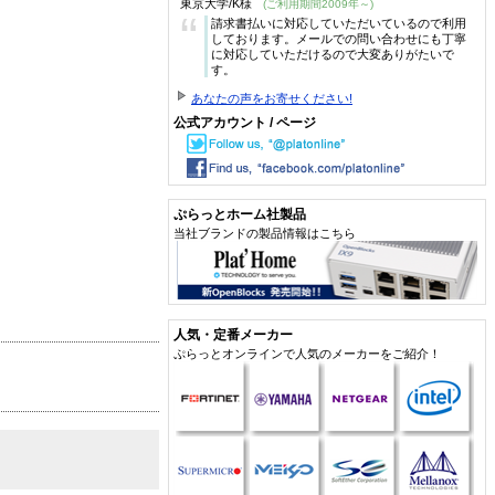
東京大学/K様
(ご利用期間2009年～)
“
請求書払いに対応していただいているので利用
しております。メールでの問い合わせにも丁寧
に対応していただけるので大変ありがたいで
す。
あなたの声をお寄せください!
公式アカウント / ページ
ぷらっとホーム社製品
当社ブランドの製品情報はこちら
人気・定番メーカー
ぷらっとオンラインで人気のメーカーをご紹介！