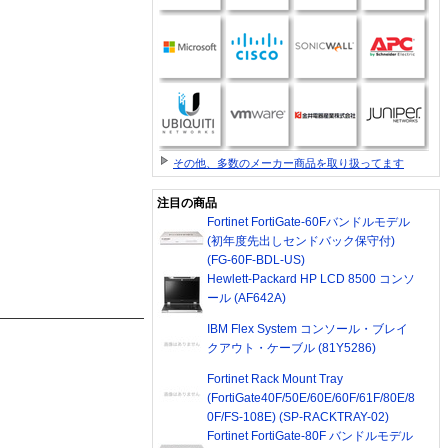
その他、多数のメーカー商品を取り扱ってます
注目の商品
Fortinet FortiGate-60Fバンドルモデル
(初年度先出しセンドバック保守付)
(FG-60F-BDL-US)
Hewlett-Packard HP LCD 8500 コンソ
ール (AF642A)
IBM Flex System コンソール・ブレイ
クアウト・ケーブル (81Y5286)
Fortinet Rack Mount Tray
(FortiGate40F/50E/60E/60F/61F/80E/8
0F/FS-108E) (SP-RACKTRAY-02)
Fortinet FortiGate-80F バンドルモデル