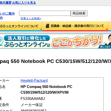
表示履歴
お気に入りを見る
払いのご案内
内
型番まとめ検索»
paq 550 Notebook PC C530/15W/512/120/W
ーカー
Hewlett-Packard
品名
HP Compaq 550 Notebook PC
C530/15W/512/120/W/XPV/M
番
FS330AA#ABJ
証条件
メーカー保証
ANコード
4948382603357