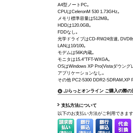
A4型ノートPC｡
CPUはCeleronM 530 1.73GHz｡
メモリ標準容量は512MB｡
HDDは120.0GB｡
FDDなし｡
光学ドライブはCD-RW24倍速, DVD
LANは10/100｡
モデムは56K内蔵｡
モニタは15.4"TFT-WXGA｡
OSはWindows XP Pro(Vistaダウン
アプリケーションなし｡
その他 PC2-5300 DDR2-SDRAM,XP
ぷらっとオンライン ご購入の際の
支払方法について
以下のお支払い方法がご利用できま