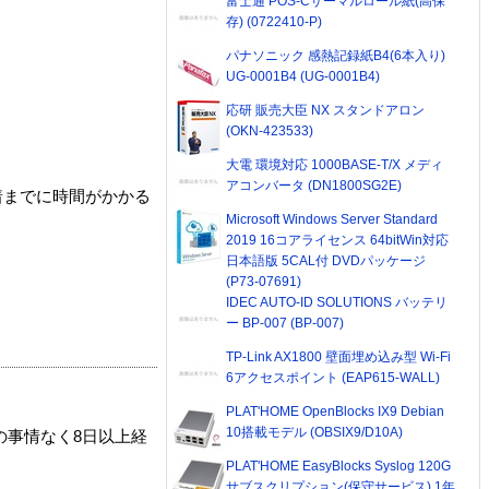
富士通 POS-Cサーマルロール紙(高保
存) (0722410-P)
パナソニック 感熱記録紙B4(6本入り)
UG-0001B4 (UG-0001B4)
応研 販売大臣 NX スタンドアロン
(OKN-423533)
大電 環境対応 1000BASE-T/X メディ
アコンバータ (DN1800SG2E)
着までに時間がかかる
Microsoft Windows Server Standard
2019 16コアライセンス 64bitWin対応
日本語版 5CAL付 DVDパッケージ
(P73-07691)
IDEC AUTO-ID SOLUTIONS バッテリ
ー BP-007 (BP-007)
TP-Link AX1800 壁面埋め込み型 Wi-Fi
6アクセスポイント (EAP615-WALL)
PLAT'HOME OpenBlocks IX9 Debian
10搭載モデル (OBSIX9/D10A)
の事情なく8日以上経
PLAT'HOME EasyBlocks Syslog 120G
サブスクリプション(保守サービス) 1年