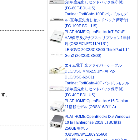
(初年度先出しセンドバック保守付)
(FG-80F-BDL-US)
Fortinet FortiGate-100F バンドルモデ
ル (初年度先出しセンドバック保守付)
(FG-100F-BDL-US)
PLAT'HOME OpenBlocks IoT FX1/E
H/W保守及びサブスクリプション1年付
属 (OBSFX1/E/D11/H1S1)
LENOVO 20X2SC8G00 ThinkPad L14
Gen2 (20X2SC8G00)
エイム電子 光ファイバーケーブル
DLC/DSC MM62.5 1m (AFP2-
DLC/DSC-62-01)
Fortinet FortiGate-40F バンドルモデル
(初年度先出しセンドバック保守付)
ます。
(FG-40F-BDL-US)
PLAT'HOME OpenBlocks A16 Debian
11搭載モデル (OBSA16/D11A)
PLAT'HOME OpenBlocks IX9 Windows
10 IoT Enterprise 2019 LTSC搭載
256GBモデル
(OBSIX9/W/L1809/256G)