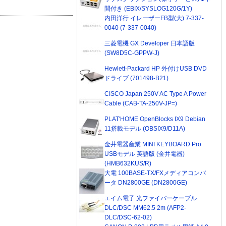
間付き (EBIX/SYSLOG120G/1Y)
内田洋行 イレーザーFB型(大) 7-337-
0040 (7-337-0040)
三菱電機 GX Developer 日本語版
(SW8D5C-GPPW-J)
Hewlett-Packard HP 外付けUSB DVD
ドライブ (701498-B21)
CISCO Japan 250V AC Type A Power
Cable (CAB-TA-250V-JP=)
PLAT'HOME OpenBlocks IX9 Debian
11搭載モデル (OBSIX9/D11A)
金井電器産業 MINI KEYBOARD Pro
USBモデル 英語版 (金井電器)
(HMB632KUS/R)
大電 100BASE-TX/FXメディアコンバ
ータ DN2800GE (DN2800GE)
エイム電子 光ファイバーケーブル
DLC/DSC MM62.5 2m (AFP2-
DLC/DSC-62-02)