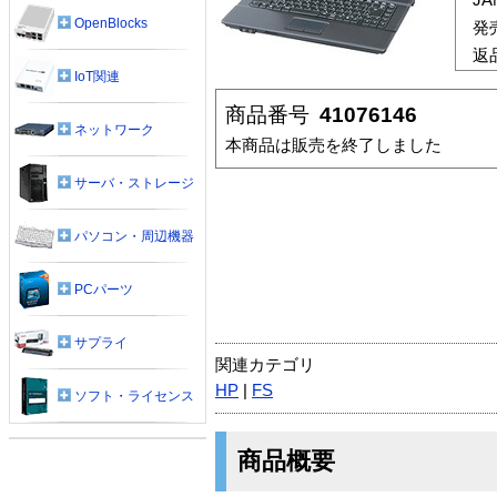
OpenBlocks
発
返
IoT関連
商品番号
41076146
ネットワーク
本商品は販売を終了しました
サーバ・ストレージ
パソコン・周辺機器
PCパーツ
サプライ
関連カテゴリ
HP
|
FS
ソフト・ライセンス
商品概要