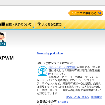
Tweets by platonline
/XPV/M
ぷらっとオンラインについて
ぷらっとホーム株式会社
が運用する、法人取
引に特化した「業務用IT機器専門の調達支援
サイト」です。
1999年よりネットワーク機器、サーバ、スト
レージ、パソコン周辺機器、PCパーツ、ソフトウェ
ア、ライセンスなど、業務用IT機器中心に販売。品揃え
は業界トップクラスの約5.5万点です。法人取引に特化
し、学校・官公庁・一般法人のお客様の請求書後払いに
も対応しています。
IPv6への取り組み
会社概要
お客様からの声
もっと見る