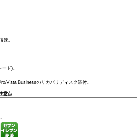
8倍速｡
グレード)｡
 Pro/Vista Businessのリカバリディスク添付｡
注意点
す。