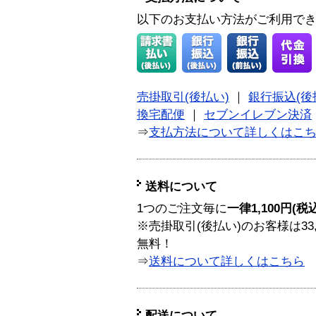
以下のお支払い方法がご利用で
売掛取引(後払い)
｜
銀行振込(後
換宅配便
｜
セブンイレブン決済
⇒
支払方法について詳しくはこ
送料について
1つのご注文毎に
一律1,100円(税
※売掛取引(後払い)のお客様は33
無料！
⇒
送料について詳しくはこちら
配送について