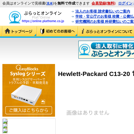
会員はオンラインで見積書(
)を
無料で作成
できます
会員登録(無料)
ログイン
見本
法人のお客様 請求書払いのご案内
学校・官公庁のお客様 校費・公費
研究機関のお客様 科研費払いのご案
Hewlett-Packard C13-