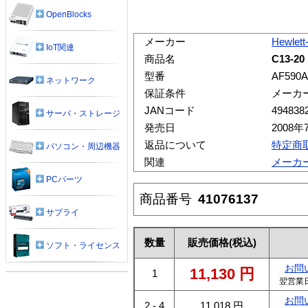
OpenBlocks
メーカー
Hewlett
IoT関連
商品名
C13-2
型番
AF590A
ネットワーク
保証条件
メーカ
JANコード
494838
サーバ・ストレージ
発売日
2008年
返品について
特定商
パソコン・周辺機器
関連
メーカ
PCパーツ
商品番号
41076137
サプライ
数量
販売価格
(税込)
ソフト・ライセンス
お問
11,130
円
1
翌営業
お問
2 - 4
11,018
円