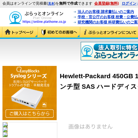
会員はオンラインで見積書(
)を
無料で作成
できます
会員登録(無料)
ログイン
見本
法人のお客様 請求書払いのご案内
学校・官公庁のお客様 校費・公費
研究機関のお客様 科研費払いのご案
Hewlett-Packard 450
ンチ型 SAS ハードディスクド